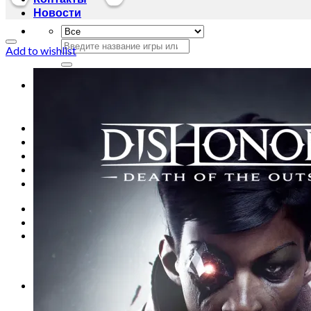
Новости
Искать:
Add to wishlist
Искать:
Главная
Магазин
Акции
Контакты
Новости
Вход
Корзина /
0
сўм
0
Корзина пуста.
0