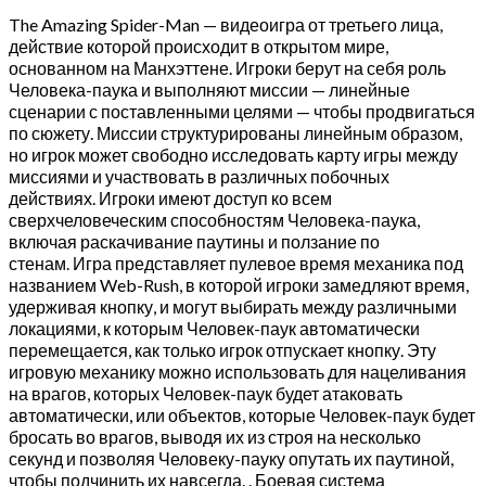
The Amazing Spider-Man — видеоигра от третьего лица,
действие которой происходит в открытом мире,
основанном на Манхэттене. Игроки берут на себя роль
Человека-паука и выполняют миссии — линейные
сценарии с поставленными целями — чтобы продвигаться
по сюжету. Миссии структурированы линейным образом,
но игрок может свободно исследовать карту игры между
миссиями и участвовать в различных побочных
действиях. Игроки имеют доступ ко всем
сверхчеловеческим способностям Человека-паука,
включая раскачивание паутины и ползание по
стенам. Игра представляет пулевое время механика под
названием Web-Rush, в которой игроки замедляют время,
удерживая кнопку, и могут выбирать между различными
локациями, к которым Человек-паук автоматически
перемещается, как только игрок отпускает кнопку. Эту
игровую механику можно использовать для нацеливания
на врагов, которых Человек-паук будет атаковать
автоматически, или объектов, которые Человек-паук будет
бросать во врагов, выводя их из строя на несколько
секунд и позволяя Человеку-пауку опутать их паутиной,
чтобы подчинить их навсегда. . Боевая система