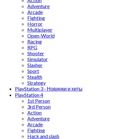
Action
Adventure
Arcade
Fighting
Horror
Multiplayer
Open-World
Racing
RPG
Shooter
Simulator
Slasher
Sport
Stealth
Strategy
PlayStation 3 - Новинки и хиты
PlayStation 4
1st Person
3rd Person
Action
Adventure
Arcade
Fighting
Hack and slash