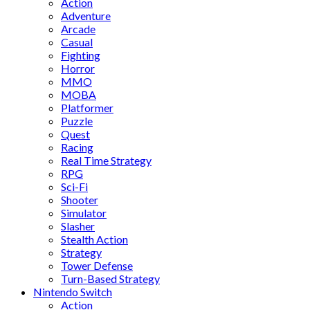
Action
Adventure
Arcade
Casual
Fighting
Horror
MMO
MOBA
Platformer
Puzzle
Quest
Racing
Real Time Strategy
RPG
Sci-Fi
Shooter
Simulator
Slasher
Stealth Action
Strategy
Tower Defense
Turn-Based Strategy
Nintendo Switch
Action