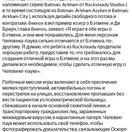
напоминает серию Batman: Arkham от Rocksteady Studios (
в то время состоящую из Batman: Arkham Asylum и Batman:
Arkham City ), используя дизайн свободного потока и
контратаки.
Beenox взял пример из игр о Бэтмене, и Ди
Браун, глава Beenox, заявил: «Я играл в обе игры о
Бэтмене, и они мне понравились. Для меня персонаж
Человека-паука сильно отличается от Бэтмена. по-
другому. Я думаю, что ребята из Rocksteady проделали
хорошую работу, предоставив то, что требовалось для
создания отличной игры о Бэтмене, и на этот раз мы
делаем все необходимое, чтобы сделать отличную игру о
Человеке-пауке».
Побочные миссии игры включают в себя пресечение
мелких преступлений, автомобильных погонь и
перестрелок на улицах, восстановление пропавших без
вести пациентов из психиатрической больницы,
сбежавших в начале основной сюжетной линии, и
транспортировку гражданских лиц, зараженных
межвидовым вирусом, в карантинные лагеря. Человек-
паук может использовать свой телефон, чтобы
фотографировать доказательства, связывающие Оскорп