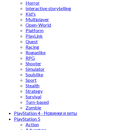
Horror
Interactive storytelling
Kid's
Multiplayer
Open-World
Platform
PlayLink
Quest
Racing
Roguelike
RPG
Shooter
Simulator
Soulslike
Sport
Stealth
Strategy
Survival
Turn-based
Zombie
PlayStation 4 - Новинки и хиты
PlayStation 5
Action
Adventure