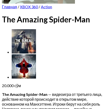
Главная
/
XBOX 360
/
Action
The Amazing Spider-Man
20.000
сўм
The Amazing Spider-Man
— видеоигра от третьего лица,
действие которой происходит в открытом мире,
основанном на Манхэттене. Игроки берут на себя роль
Человека-паука и выполняют миссии — линейные