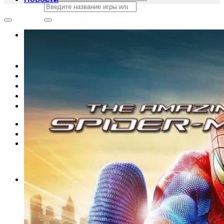
Искать:
Add to wishlist
Искать:
Главная
Магазин
Акции
Контакты
Новости
Вход
Корзина /
0
сўм
0
Корзина пуста.
0
Корзина
Корзина пуста.