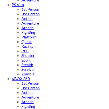
PS Vita
1st Person
3rd Person
Action
Adventure
Arcade
Fighting
Platform
Quest
Racing
RPG
Shooter
Sport
Stealth
Survival
Zombie
XBOX 360
1st Person
3rd Person
Action
Adventure
Arcade
Fighting