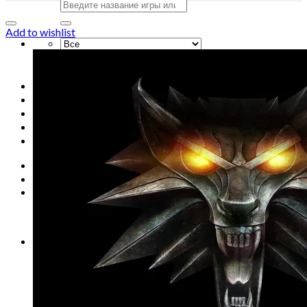
Искать:
Add to wishlist
Искать:
Главная
Магазин
Акции
Контакты
Новости
Вход
Корзина /
0
сўм
0
Корзина пуста.
0
Корзина
Корзина пуста.