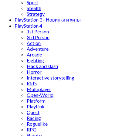
Sport
Stealth
Strategy
PlayStation 3 - Новинки и хиты
PlayStation 4
1st Person
3rd Person
Action
Adventure
Arcade
Fighting
Hack and slash
Horror
Interactive storytelling
Kid's
Multiplayer
Open-World
Platform
PlayLink
Quest
Racing
Roguelike
RPG
Shooter