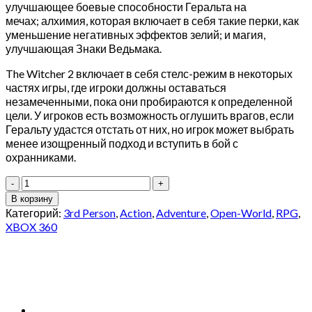
улучшающее боевые способности Геральта на
мечах; алхимия, которая включает в себя такие перки, как
уменьшение негативных эффектов зелий; и магия,
улучшающая Знаки Ведьмака.
The Witcher 2 включает в себя стелс-режим в некоторых
частях игры, где игроки должны оставаться
незамеченными, пока они пробираются к определенной
цели. У игроков есть возможность оглушить врагов, если
Геральту удастся отстать от них, но игрок может выбрать
менее изощренный подход и вступить в бой с
охранниками.
Количество
товара
В корзину
The
Категорий:
3rd Person
,
Action
,
Adventure
,
Open-World
,
RPG
,
Witcher
XBOX 360
2.
Assassins
of
Kings