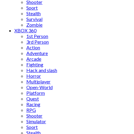
Shooter
Sport
Stealth
Survival
Zombie
XBOX 360
1st Person
3rd Person
Action
Adventure
Arcade
Fighting
Hack and slash
Horror
Multiplayer
Open-World
Platform
Quest
Racing
RPG
Shooter
Simulator
Sport
Stealth