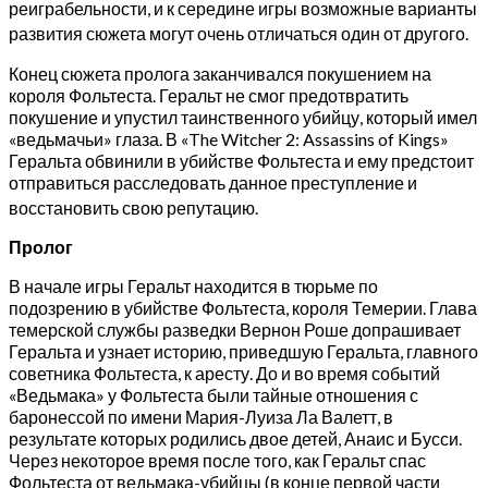
реиграбельности, и к середине игры возможные варианты
развития сюжета могут очень отличаться один от другого
.
Конец сюжета пролога заканчивался покушением на
короля Фольтеста. Геральт не смог предотвратить
покушение и упустил таинственного убийцу, который имел
«ведьмачьи» глаза. В «The Witcher 2: Assassins of Kings»
Геральта обвинили в убийстве Фольтеста и ему предстоит
отправиться расследовать данное преступление и
восстановить свою репутацию
.
Пролог
В начале игры Геральт находится в тюрьме по
подозрению в убийстве Фольтеста, короля Темерии. Глава
темерской службы разведки Вернон Роше допрашивает
Геральта и узнает историю, приведшую Геральта, главного
советника Фольтеста, к аресту. До и во время событий
«Ведьмака» у Фольтеста были тайные отношения с
баронессой по имени Мария-Луиза Ла Валетт, в
результате которых родились двое детей, Анаис и Бусси.
Через некоторое время после того, как Геральт спас
Фольтеста от ведьмака-убийцы (в конце первой части