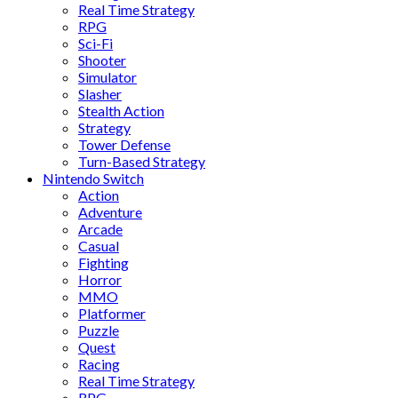
Real Time Strategy
RPG
Sci-Fi
Shooter
Simulator
Slasher
Stealth Action
Strategy
Tower Defense
Turn-Based Strategy
Nintendo Switch
Action
Adventure
Arcade
Casual
Fighting
Horror
MMO
Platformer
Puzzle
Quest
Racing
Real Time Strategy
RPG