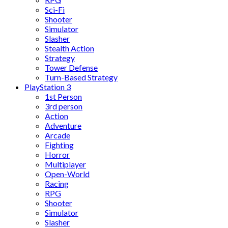
Sci-Fi
Shooter
Simulator
Slasher
Stealth Action
Strategy
Tower Defense
Turn-Based Strategy
PlayStation 3
1st Person
3rd person
Action
Adventure
Arcade
Fighting
Horror
Multiplayer
Open-World
Racing
RPG
Shooter
Simulator
Slasher