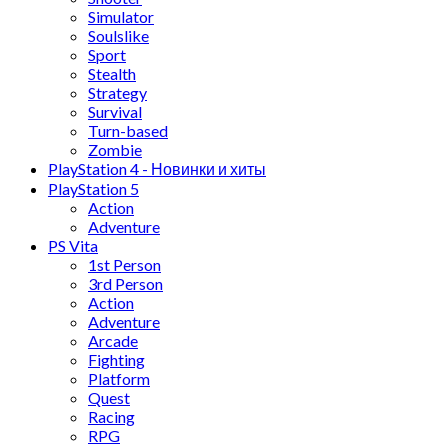
Simulator
Soulslike
Sport
Stealth
Strategy
Survival
Turn-based
Zombie
PlayStation 4 - Новинки и хиты
PlayStation 5
Action
Adventure
PS Vita
1st Person
3rd Person
Action
Adventure
Arcade
Fighting
Platform
Quest
Racing
RPG