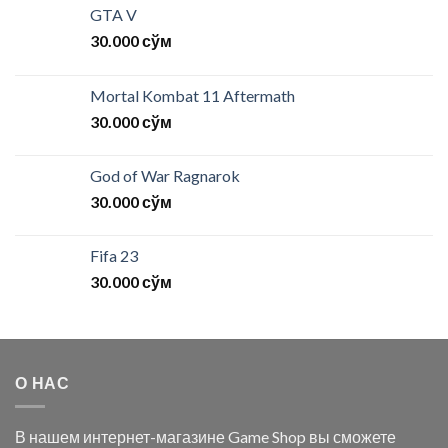
GTA V
30.000
сўм
Mortal Kombat 11 Aftermath
30.000
сўм
God of War Ragnarok
30.000
сўм
Fifa 23
30.000
сўм
О НАС
В нашем интернет-магазине Game Shop вы сможете