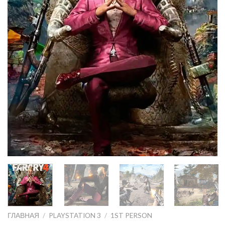
ГЛАВНАЯ
/
PLAYSTATION 3
/
1ST PERSON