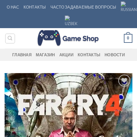
Skip
О НАС
КОНТАКТЫ
ЧАСТО ЗАДАВАЕМЫЕ ВОПРОСЫ
to
content
0
ГЛАВНАЯ
МАГАЗИН
АКЦИИ
КОНТАКТЫ
НОВОСТИ
Add to
wishlist