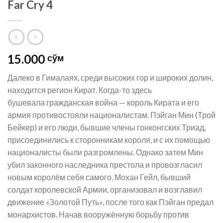
Far Cry 4
15.000
сўм
Далеко в Гималаях, среди высоких гор и широких долин,
находится регион Кират. Когда-то здесь
бушевала гражданская война — король Кирата и его
армия противостояли националистам. Пэйган Мин (Трой
Бейкер) и его люди, бывшие члены гонконгских Триад,
присоединились к сторонникам короля, и с их помощью
националисты были разгромлены. Однако затем Мин
убил законного наследника престола и провозгласил
новым королём себя самого. Мохан Гейл, бывший
солдат королевской Армии, организовал и возглавил
движение «Золотой Путь», после того как Пэйган предал
монархистов. Начав вооружённую борьбу против