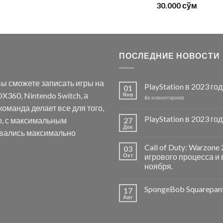
30.000
сўм
ПОСЛЕДНИЕ НОВОСТИ
ы сможете записать игры на
PlayStation в 2023 го
01
X360, Nintendo Switch, а
Янв
6s
коментариев
оманда делает все для того,
PlayStation в 2023 го
о, с максимальным
27
Дек
авались максимально
Call of Duty: Warzon
03
Окт
игрового процесса и 
ноября.
SpongeBob Squarepan
17
Авг