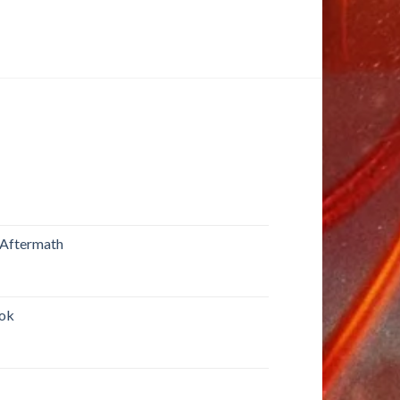
 Aftermath
rok