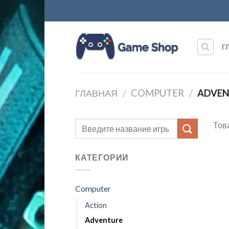
Skip
to
content
Г
ГЛАВНАЯ
/
COMPUTER
/
ADVEN
Тов
КАТЕГОРИИ
Computer
Action
Adventure