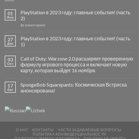
PlayStation в 2023 году: главные события! (часть
01
Янв
2)
6s
коментариев
PlayStation в 2023 году: главные события! (часть
27
Дек
1)
Call of Duty: Warzone 2.0 расширяет проверенную
03
Окт
формулу игрового процесса и включает новую
карту, которая выйдет 16 ноября.
SpongeBob Squarepants: Космическая Встряска
17
Авг
анонсирована!
О НАС
КОНТАКТЫ
ЧАСТО ЗАДАВАЕМЫЕ ВОПРОСЫ
ПОЛИТИКА КОНФИДЕНЦИАЛЬНОСТИ
ПОЛИТИКА ОБМЕНА И ВОЗВРАТА
ПУБЛИЧНАЯ ОФЕРТА