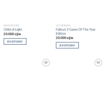
ADVENTURE
1ST PERSON
Fallout 3 Game Of The Year
Child of Light
Edition
20.000
сўм
20.000
сўм
В КОРЗИНУ
В КОРЗИНУ
Add to
Add to
wishlist
wishlist