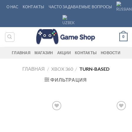
Skip
О НАС
КОНТАКТЫ
ЧАСТО ЗАДАВАЕМЫЕ ВОПРОСЫ
to
content
0
ГЛАВНАЯ
МАГАЗИН
АКЦИИ
КОНТАКТЫ
НОВОСТИ
ГЛАВНАЯ
/
XBOX 360
/
TURN-BASED
ФИЛЬТРАЦИЯ
Add to
Add to
wishlist
wishlist