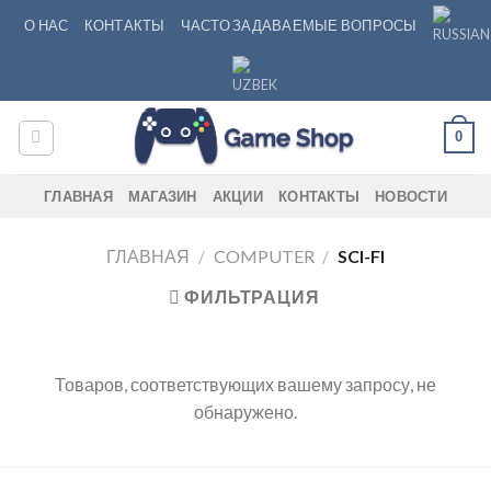
Skip
О НАС
КОНТАКТЫ
ЧАСТО ЗАДАВАЕМЫЕ ВОПРОСЫ
to
content
0
ГЛАВНАЯ
МАГАЗИН
АКЦИИ
КОНТАКТЫ
НОВОСТИ
ГЛАВНАЯ
/
COMPUTER
/
SCI-FI
ФИЛЬТРАЦИЯ
Товаров, соответствующих вашему запросу, не
обнаружено.