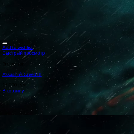
Add to wishlist
Быстрый просмотр
3rd person
Assassin’s Creed III
15.000
сўм
В корзину