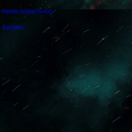
3rd person
Batman: Arkham Asylum
15.000
сўм
В корзину