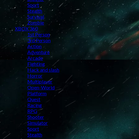
Sport
Stealth
Survival
Zombie
XBOX 360
1st Person
3rd Person
Action
Adventure
Arcade
Fighting
Hack and slash
Horror
Multiplayer
Open-World
Platform
Quest
Racing
RPG
Shooter
Simulator
Sport
Stealth