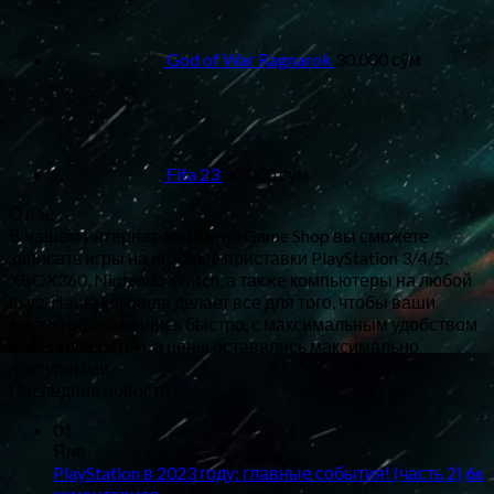
God of War Ragnarok
30.000
сўм
Fifa 23
30.000
сўм
О нас
В нашем интернет-магазине Game Shop вы сможете
записать игры на игровые приставки PlayStation 3/4/5,
XBOX360, Nintendo Switch, а также компьютеры на любой
вкус. Наша команда делает все для того, чтобы ваши
заказы оформлялись быстро, с максимальным удобством
и безопасностью, а цены оставались максимально
доступными.
Последние новости
01
Янв
PlayStation в 2023 году: главные события! (часть 2)
6s