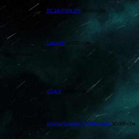
FC 24 (FIFA 24)
30.000
сўм
Lies of P
30.000
сўм
Популярные
GTA V
30.000
сўм
Mortal Kombat 11 Aftermath
30.000
сўм