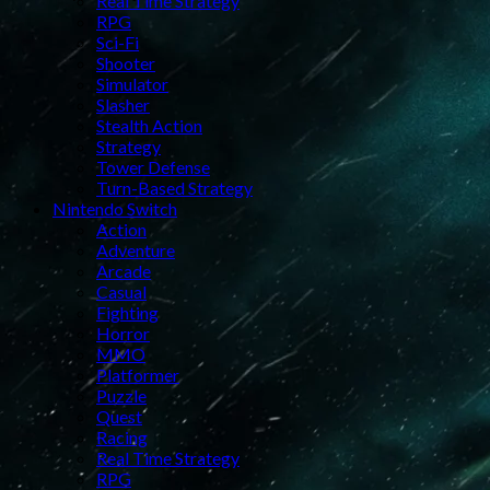
Real Time Strategy
RPG
Sci-Fi
Shooter
Simulator
Slasher
Stealth Action
Strategy
Tower Defense
Turn-Based Strategy
Nintendo Switch
Action
Adventure
Arcade
Casual
Fighting
Horror
MMO
Platformer
Puzzle
Quest
Racing
Real Time Strategy
RPG