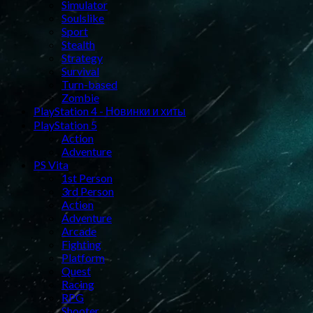
Simulator
Soulslike
Sport
Stealth
Strategy
Survival
Turn-based
Zombie
PlayStation 4 - Новинки и хиты
PlayStation 5
Action
Adventure
PS Vita
1st Person
3rd Person
Action
Adventure
Arcade
Fighting
Platform
Quest
Racing
RPG
Shooter