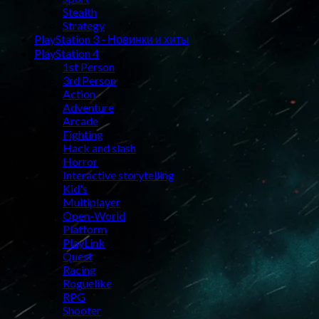
Stealth
Strategy
PlayStation 3 - Новинки и хиты
PlayStation 4
1st Person
3rd Person
Action
Adventure
Arcade
Fighting
Hack and slash
Horror
Interactive storytelling
Kid's
Multiplayer
Open-World
Platform
PlayLink
Quest
Racing
Roguelike
RPG
Shooter