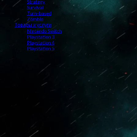
Strategy
Survival
Turn-based
Zombie
Товары и услуги
Nintendo Switch
Playstation 3
Playstation 4
Playstation 5