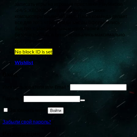
записать игры на игровые приставки PlayStation
3/4/5, XBOX360, Nintendo Switch, а также
компьютеры на любой вкус. Наша команда делает
все для того, чтобы ваши заказы оформлялись
быстро, с максимальным удобством и
безопасностью, а цены оставались максимально
доступными.
No block ID is set
Wishlist
Вход
Имя пользователя или Email
*
Пароль
*
Запомнить меня
Войти
Забыли свой пароль?
Регистрация