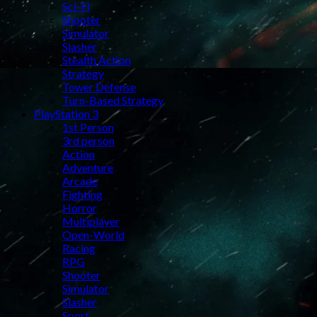
Sci-Fi
Shooter
Simulator
Slasher
Stealth Action
Strategy
Tower Defense
Turn-Based Strategy
PlayStation 3
1st Person
3rd person
Action
Adventure
Arcade
Fighting
Horror
Multiplayer
Open-World
Racing
RPG
Shooter
Simulator
Slasher
Sport