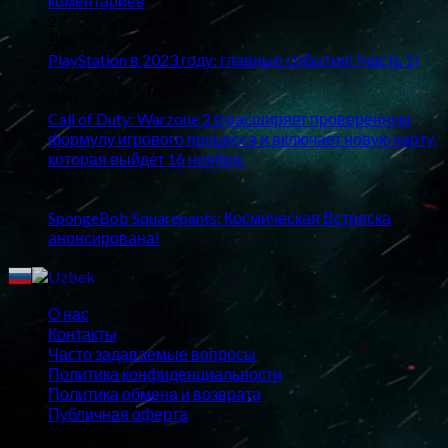
коментариев
27
Дек
PlayStation в 2023 году: главные события! (часть 1)
03
Окт
Call of Duty: Warzone 2.0 расширяет проверенную
формулу игрового процесса и включает новую карту,
которая выйдет 16 ноября.
17
Авг
SpongeBob Squarepants: Космическая Встряска
анонсирована!
О нас
Контакты
Часто задаваемые вопросы
Политика конфиденциальности
Политика обмена и возврата
Публичная оферта