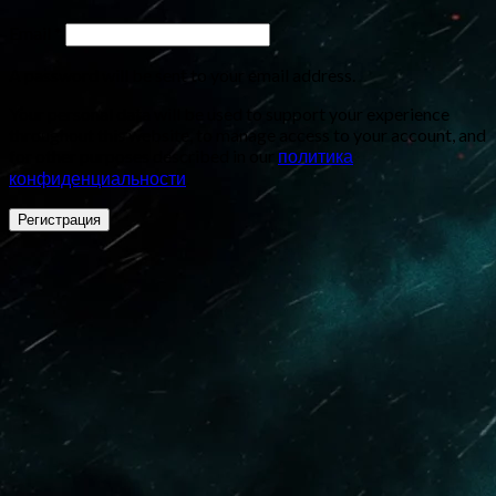
Email
*
A password will be sent to your email address.
Your personal data will be used to support your experience
throughout this website, to manage access to your account, and
for other purposes described in our
политика
конфиденциальности
.
Регистрация