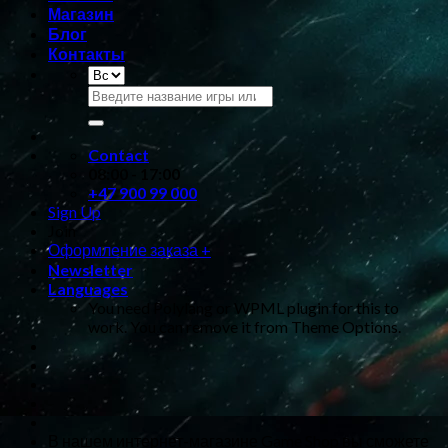
Магазин
Блог
Контакты
Искать:
Contact
08:00 - 17:00
+47 900 99 000
Sign Up
Join
Оформление заказа
+
Newsletter
Languages
You need Polylang or WPML plugin for this to
work. You can remove it from Theme Options.
В нашем интернет-магазине Game Shop вы сможете