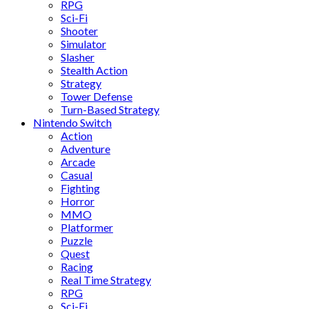
RPG
Sci-Fi
Shooter
Simulator
Slasher
Stealth Action
Strategy
Tower Defense
Turn-Based Strategy
Nintendo Switch
Action
Adventure
Arcade
Casual
Fighting
Horror
MMO
Platformer
Puzzle
Quest
Racing
Real Time Strategy
RPG
Sci-Fi