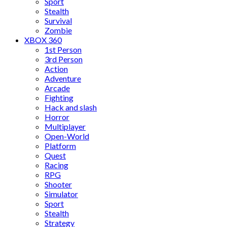
Sport
Stealth
Survival
Zombie
XBOX 360
1st Person
3rd Person
Action
Adventure
Arcade
Fighting
Hack and slash
Horror
Multiplayer
Open-World
Platform
Quest
Racing
RPG
Shooter
Simulator
Sport
Stealth
Strategy