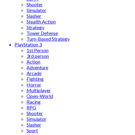
Shooter
Simulator
Slasher
Stealth Action
Strategy
Tower Defense
Turn-Based Strategy
PlayStation 3
1st Person
3rd person
Action
Adventure
Arcade
Fighting
Horror
Multiplayer
Open-World
Racing
RPG
Shooter
Simulator
Slasher
Sport