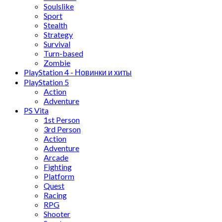
Soulslike
Sport
Stealth
Strategy
Survival
Turn-based
Zombie
PlayStation 4 - Новинки и хиты
PlayStation 5
Action
Adventure
PS Vita
1st Person
3rd Person
Action
Adventure
Arcade
Fighting
Platform
Quest
Racing
RPG
Shooter