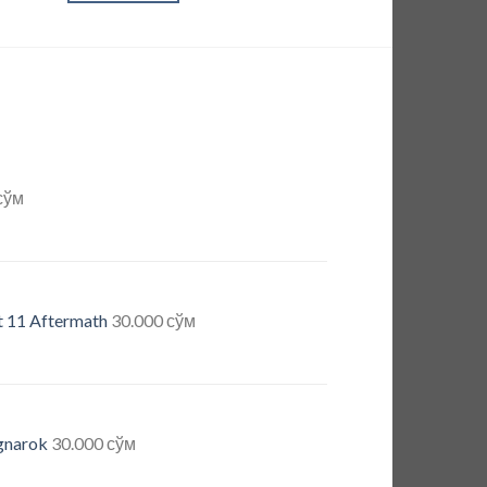
сўм
 11 Aftermath
30.000
сўм
gnarok
30.000
сўм