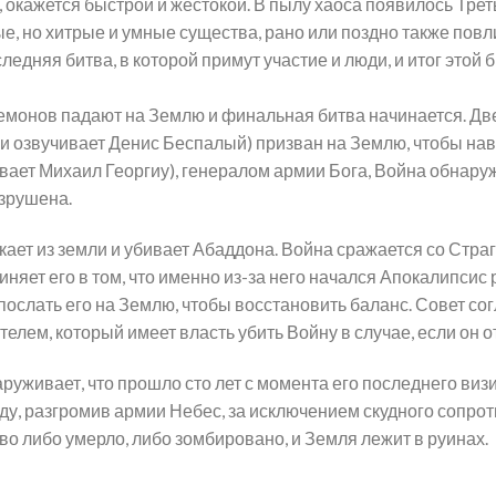
, окажется быстрой и жестокой. В пылу хаоса появилось Трет
ые, но хитрые и умные существа, рано или поздно также повл
едняя битва, в которой примут участие и люди, и итог этой 
емонов падают на Землю и финальная битва начинается. Две
ии озвучивает Денис Беспалый) призван на Землю, чтобы на
вает Михаил Георгиу), генералом армии Бога, Война обнаруж
зрушена.
ает из земли и убивает Абаддона. Война сражается со Страг
виняет его в том, что именно из-за него начался Апокалипси
 послать его на Землю, чтобы восстановить баланс. Совет согл
елем, который имеет власть убить Войну в случае, если он о
уживает, что прошло сто лет с момента его последнего визи
у, разгромив армии Небес, за исключением скудного сопрот
тво либо умерло, либо зомбировано, и Земля лежит в руинах.