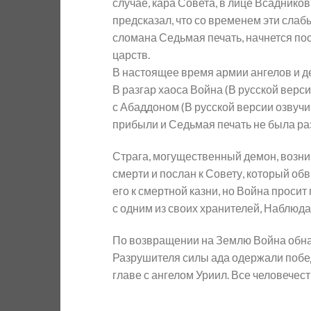
случае, кара Совета, в лице Всадников
предсказал, что со временем эти слаб
сломана Седьмая печать, начнется посл
царств.
В настоящее время армии ангелов и д
В разгар хаоса Война (В русской верс
с Абаддоном (В русской версии озвучи
прибыли и Седьмая печать не была ра
Страга, могущественный демон, возник
смерти и послан к Совету, который об
его к смертной казни, но Война просит
с одним из своих хранителей, Наблюдат
По возвращении на Землю Война обнар
Разрушителя силы ада одержали побед
главе с ангелом Уриил. Все человечес