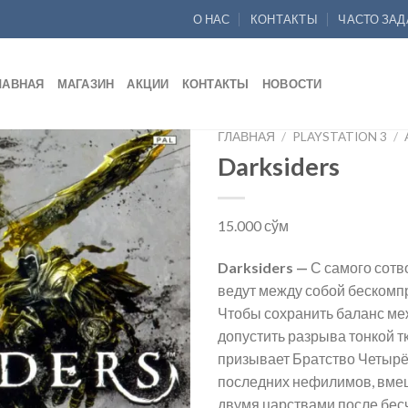
О НАС
КОНТАКТЫ
ЧАСТО ЗА
ЛАВНАЯ
МАГАЗИН
АКЦИИ
КОНТАКТЫ
НОВОСТИ
ГЛАВНАЯ
/
PLAYSTATION 3
/
Darksiders
Add to
wishlist
15.000
сўм
Darksiders —
С самого сотв
ведут между собой бескомп
Чтобы сохранить баланс ме
допустить разрыва тонкой 
призывает Братство Четырё
последних нефилимов, вмеш
двумя царствами после бес