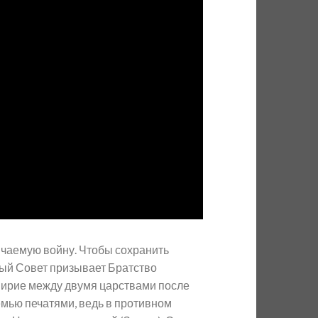
нчаемую войну. Чтобы сохранить
ный Совет призывает Братство
мирие между двумя царствами после
мью печатями, ведь в противном