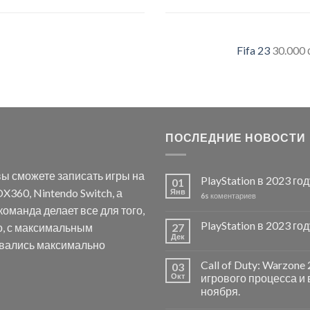
Fifa 23
30.000
ПОСЛЕДНИЕ НОВОСТИ
ы сможете записать игры на
PlayStation в 2023 го
01
X360, Nintendo Switch, а
Янв
6s
коментариев
оманда делает все для того,
PlayStation в 2023 го
о, с максимальным
27
Дек
авались максимально
Call of Duty: Warzon
03
Окт
игрового процесса и 
ноября.