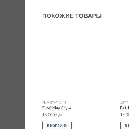
ПОХОЖИЕ ТОВАРЫ
Add to
wishlist
PLAYSTATION 3
1ST 
Devil May Cry 4
Battl
15.000
сўм
15.0
В КОРЗИНУ
В