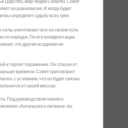
ье Царство, мир людей (Земля). Совет
ияют на равновесие. И когда будет
битвы определит судьбу всех трёх
 силы уничтожают все на своем пути.
вести порядок. По его конфронтации
ивает, что другие всадники не
ой и терпит поражение. Он спасен от
с раньше времени. Совет приговорил
асен, с условием, что он будет связан
тклонится от своей миссии.
та. Под руководством некоего
ивления «Ангельского легиона» во