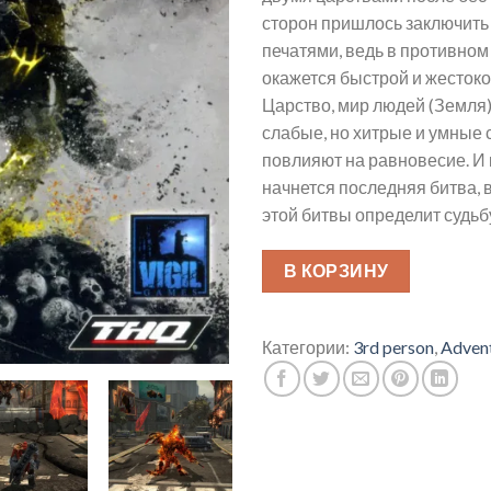
сторон пришлось заключить
печатями, ведь в противном 
окажется быстрой и жестоко
Царство, мир людей (Земля)
слабые, но хитрые и умные 
повлияют на равновесие. И 
начнется последняя битва, в
этой битвы определит судьбу
В КОРЗИНУ
Категории:
3rd person
,
Adven