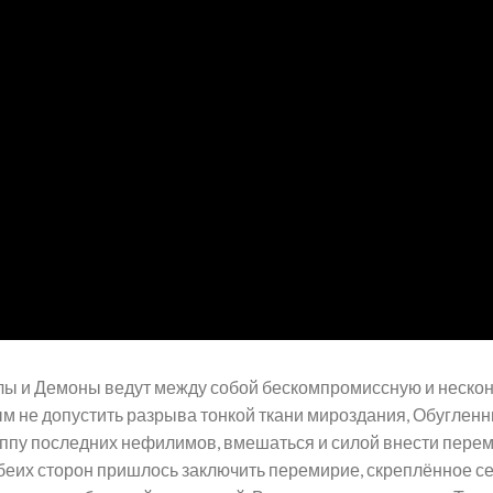
лы и Демоны ведут между собой бескомпромиссную и неско
ым не допустить разрыва тонкой ткани мироздания, Обуглен
уппу последних нефилимов, вмешаться и силой внести пере
еих сторон пришлось заключить перемирие, скреплённое се