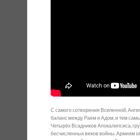
С самого сотворения Вселенной, Анге
баланс между Раем и Адом, и тем сам
Четырёх Всадников Апокалипсиса, гр
бесчисленных веков войны. Армиям об