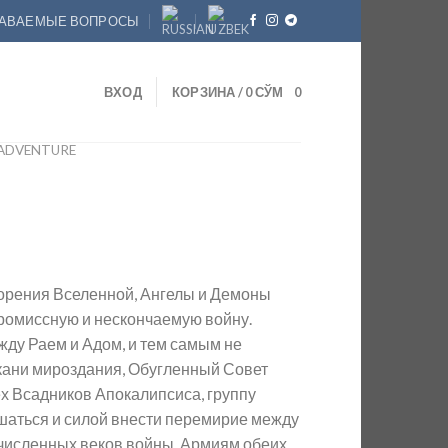
ДАВАЕМЫЕ ВОПРОСЫ
ВХОД
КОРЗИНА /
0
СЎМ
0
ADVENTURE
орения Вселенной, Ангелы и Демоны
ромиссную и нескончаемую войну.
жду Раем и Адом, и тем самым не
ткани мироздания, Обугленный Совет
х Всадников Апокалипсиса, группу
аться и силой внести перемирие между
численных веков войны. Армиям обеих