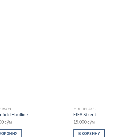
Add to
Ad
wishlist
wis
PERSON
MULTIPLAYER
efield Hardline
FIFA Street
00
сўм
15.000
сўм
 КОРЗИНУ
В КОРЗИНУ