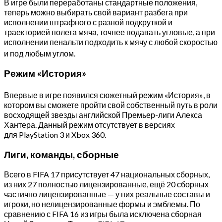
В игре были переработаны стандартные положения,
теперь можно выбирать свой вариант разбега при
исполнении штрафного с разной подкруткой и
траекторией полета мяча, точнее подавать угловые, а при
исполнении пенальти подходить к мячу с любой скоростью
и под любым углом
.
Режим «История»
Впервые в игре появился сюжетный режим «История»
, в
котором вы сможете пройти свой собственный путь в роли
восходящей звезды английской Премьер-лиги Алекса
Хантера. Данный режим отсутствует в версиях
для PlayStation 3 и Xbox 360.
Лиги, команды, сборные
Всего в FIFA 17 присутствует 47 национальных сборных,
из них 27 полностью лицензированные, ещё 20 сборных
частично лицензированные — у них реальные составы и
игроки, но нелицензированные формы и эмблемы. По
сравнению с FIFA 16 из игры была исключена сборная