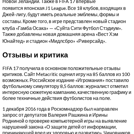
Новой Зеландии. Также в FIFA 17 впервые
появится японская J1 League
. Все 18 клубов, входящих в
Джей-лигу, будут иметь реальные эмблемы, формы и
составы
. Кроме того, в игре представлен новый стадион
клуба «Гамба Осака» — «Суйта Сити Футбол Стэдиум»
.
Также добавлены новая домашняя арена «Вест Хэм
Юнайтед» и стадион «Мидлсбро» «Риверсайд»
.
Отзывы и критика
FIFA 17 получила в основном положительные отзывы
критиков. Сайт Metacritic оценил игру на 85 баллов из 100
возможных. Российское издание «Игромания» поставило
футбольному симулятору 8,5 баллов: журналист отметил
интересную сюжетную кампанию, качественную графику и
более техничные действия футболистов на поле.
1 декабря 2016 года в Роскомнадзор был направлен
запрос от депутатов Валерия Рашкина и Ирины
Родниной о проверке компьютерной игры на выявление
нарушений закона «О защите детей от информации,
причиняющей вред их здоровью и развитию». Чиновников