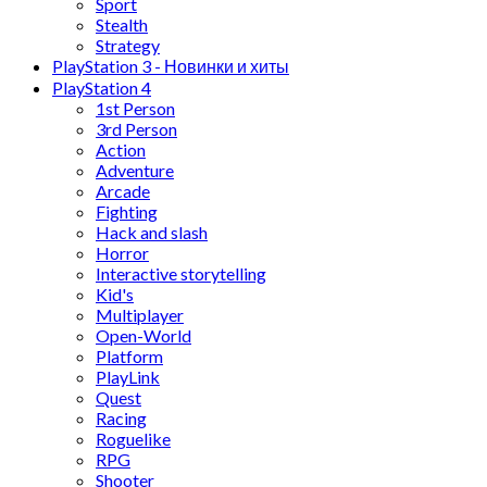
Sport
Stealth
Strategy
PlayStation 3 - Новинки и хиты
PlayStation 4
1st Person
3rd Person
Action
Adventure
Arcade
Fighting
Hack and slash
Horror
Interactive storytelling
Kid's
Multiplayer
Open-World
Platform
PlayLink
Quest
Racing
Roguelike
RPG
Shooter