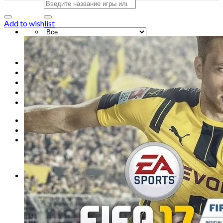
Искать:
Add to wishlist
Искать:
Главная
Магазин
Акции
Контакты
Новости
Вход
Корзина /
0
сўм
0
Корзина пуста.
0
Корзина
Корзина пуста.