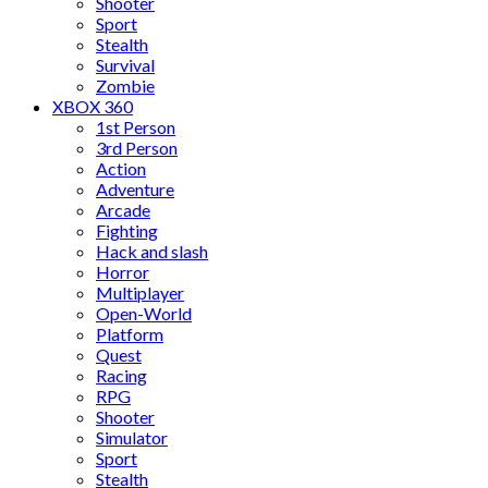
Shooter
Sport
Stealth
Survival
Zombie
XBOX 360
1st Person
3rd Person
Action
Adventure
Arcade
Fighting
Hack and slash
Horror
Multiplayer
Open-World
Platform
Quest
Racing
RPG
Shooter
Simulator
Sport
Stealth