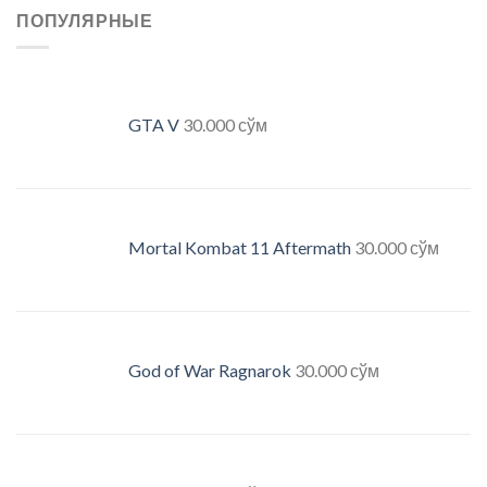
ПОПУЛЯРНЫЕ
GTA V
30.000
сўм
Mortal Kombat 11 Aftermath
30.000
сўм
God of War Ragnarok
30.000
сўм