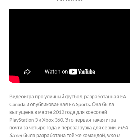
Видеоигра про уличный футбол, разработанная EA
Canada и опубликованная EA Sports. Она была
выпущена в марте 2012 года для консолей
PlayStation 3 и Xbox 360. Это первая такая игра
почти за четыре года и перезагрузка для серии.
FIFA
Street
была разработана той же командой
, что и