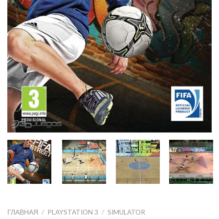
ГЛАВНАЯ
/
PLAYSTATION 3
/
SIMULATOR