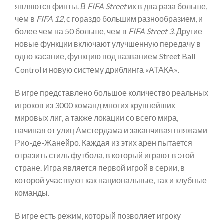
являются финты.
В FIFA Street
их в два раза больше,
чем в
FIFA 12
, с гораздо большим разнообразием, и
более чем на 50 больше, чем в
FIFA Street 3
. Другие
новые функции включают улучшенную передачу в
одно касание, функцию под названием Street Ball
Control и новую систему дриблинга «АТАКА»
.
В игре представлено большое количество реальных
игроков из 3000 команд многих крупнейших
мировых лиг, а также локации со всего мира,
начиная от улиц Амстердама и заканчивая пляжами
Рио-де-Жанейро. Каждая из этих арен пытается
отразить стиль футбола, в который играют в этой
стране. Игра является первой игрой в серии, в
которой участвуют как национальные, так и клубные
команды.
В игре есть режим, который позволяет игроку