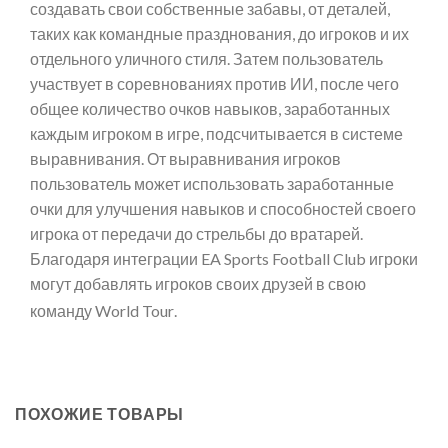
создавать свои собственные забавы, от деталей,
таких как командные празднования, до игроков и их
отдельного уличного стиля. Затем пользователь
участвует в соревнованиях против ИИ, после чего
общее количество очков навыков, заработанных
каждым игроком в игре, подсчитывается в системе
выравнивания. От выравнивания игроков
пользователь может использовать заработанные
очки для улучшения навыков и способностей своего
игрока от передачи до стрельбы до вратарей.
Благодаря интеграции EA Sports Football Club игроки
могут добавлять игроков своих друзей в свою
команду World Tour
.
ПОХОЖИЕ ТОВАРЫ