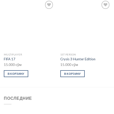
Add to
Add to
wishlist
wishlist
MULTIPLAYER
1ST PERSON
FIFA 17
Crysis 3 Hunter Edition
15.000
сўм
15.000
сўм
В КОРЗИНУ
В КОРЗИНУ
ПОСЛЕДНИЕ