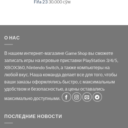
Fifa 23
30.000
сўм
О НАС
В нашем интернет-магазине Game Shop вы сможете
записать игры на игровые приставки PlayStation 3/4/5,
XBOX360, Nintendo Switch, а также компьютеры на
любой вкус. Наша команда делает все для того, чтобы
ваши заказы оформлялись быстро, с максимальным
удобством и безопасностью, а цены оставались
максимально доступными.
ПОСЛЕДНИЕ НОВОСТИ