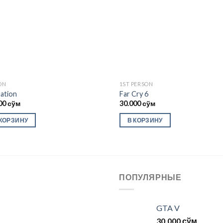
ON
1ST PERSON
nation
Far Cry 6
00
сўм
30.000
сўм
 КОРЗИНУ
В КОРЗИНУ
ПОПУЛЯРНЫЕ
GTA V
30.000
сўм