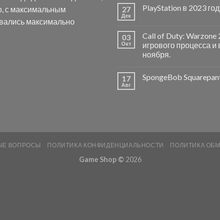
PlayStation в 2023 го
о, с максимальным
27
Дек
авались максимально
Call of Duty: Warzon
03
Окт
игрового процесса и 
ноября.
SpongeBob Squarepan
17
Авг
ЫЕ ВОПРОСЫ
ПОЛИТИКА КОНФИДЕНЦИАЛЬНОСТИ
ПОЛИТИКА ОБМ
Game Shop ©
2026