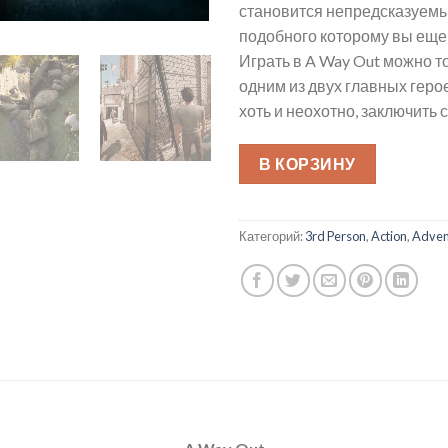
становится непредсказуем
подобного которому вы еще 
Играть в A Way Out можно т
одним из двух главных геро
хоть и неохотно, заключить 
В КОРЗИНУ
Категорий:
3rd Person
,
Action
,
Adven