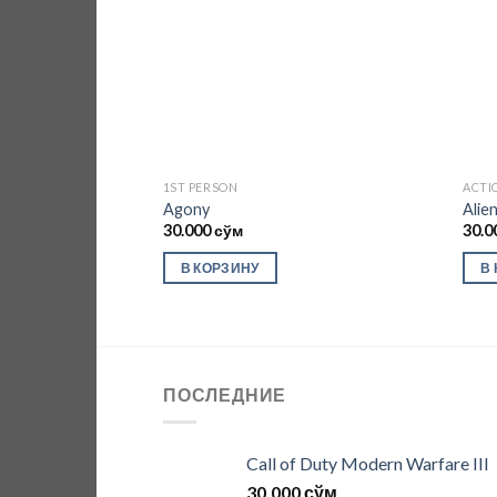
1ST PERSON
ACTI
Agony
Alie
30.000
сўм
30.0
В КОРЗИНУ
В
ПОСЛЕДНИЕ
Call of Duty Modern Warfare III
30.000
сўм