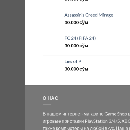
Assassin's Creed Mirage
30.000
сўм
FC 24 (FIFA 24)
30.000
сўм
Lies of P
30.000
сўм
О НАС
В нашем интернет-магазине Game Shop в
игровые приставки PlayStation 3/4/5, XBO
также компьютеры на любой вкус. Наша к