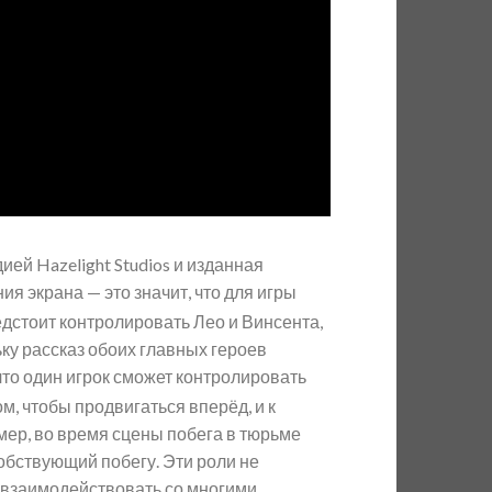
ей Hazelight Studios и изданная
я экрана — это значит, что для игры
едстоит контролировать Лео и Винсента,
ку рассказ обоих главных героев
что один игрок сможет контролировать
ом, чтобы продвигаться вперёд, и к
ер, во время сцены побега в тюрьме
собствующий побегу. Эти роли не
т взаимодействовать со многими