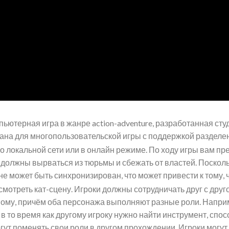
терная игра в жанре action-adventure, разработанная студи
отана для многопользовательской игры с поддержкой разделени
о локальной сети или в онлайн режиме
. По ходу игры вам пр
должны вырваться из тюрьмы и сбежать от властей. Посколь
е может быть синхронизирован, что может привести к тому, 
 смотреть кат-сцену
. Игроки должны сотрудничать друг с друг
ому, причём оба персонажа выполняют разные роли. Наприм
 в то время как другому игроку нужно найти инструмент, спо
гут поменять свои роли в другом прохождении. Игроки могу