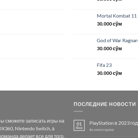
Mortal Kombat 11
30.000
сўм
God of War Ragna
30.000
сўм
Fifa 23
30.000
сўм
ПОСЛЕДНИЕ НОВОСТИ
ы сможете записать игры на
PlayStation в 2023 го
01
X360, Nintendo Switch, а
Янв
6s
коментариев
оманда делает все для того,