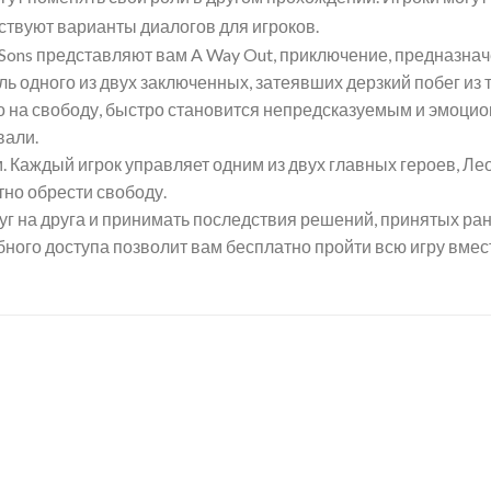
ствуют варианты диалогов для игроков
.
o Sons представляют вам A Way Out, приключение, предназн
ь одного из двух заключенных, затеявших дерзкий побег из
ство на свободу, быстро становится непредсказуемым и эмоц
вали.
. Каждый игрок управляет одним из двух главных героев, Лео
тно обрести свободу.
уг на друга и принимать последствия решений, принятых ран
ного доступа позволит вам бесплатно пройти всю игру вмест
Add to
Ad
wishlist
wis