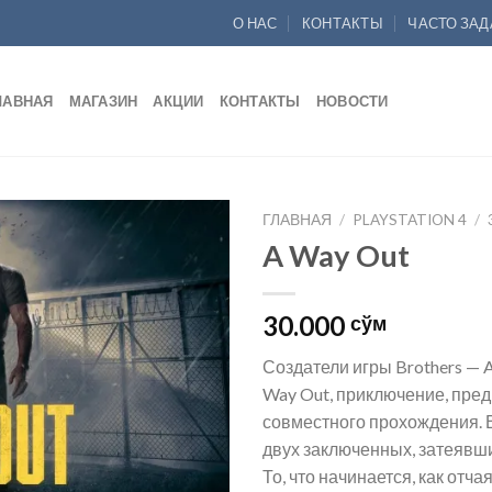
О НАС
КОНТАКТЫ
ЧАСТО ЗА
ЛАВНАЯ
МАГАЗИН
АКЦИИ
КОНТАКТЫ
НОВОСТИ
ГЛАВНАЯ
/
PLAYSTATION 4
/
A Way Out
Add to
wishlist
30.000
сўм
Создатели игры Brothers — A
Way Out, приключение, пре
совместного прохождения. В
двух заключенных, затеявши
То, что начинается, как отч