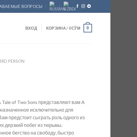
ДАВАЕМЫЕ ВОПРОСЫ
0
ВХОД
КОРЗИНА /
0
СЎМ
3RD PERSON
 Tale of Two Sons представляют вам A
дназначенное исключительно для
ам предстоит сыграть роль одного из
х дерзкий побег из тюрьмы.
аянное бегство на свободу, быстро