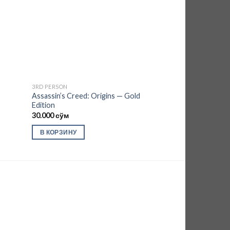
3RD PERSON
1ST PERSON
Assassin’s Creed: Origins — Gold
Battlefield Hardli
Edition
30.000
сўм
30.000
сўм
В КОРЗИНУ
В КОРЗИНУ