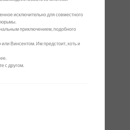
аченное исключительно для совместного
 тюрьмы.
иональным приключением, подобного
 или Винсентом. Им предстоит, хоть и
ее.
е с другом.
d to
Add to
hlist
wishlist