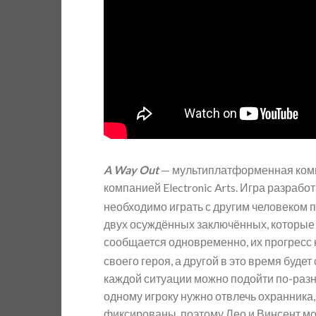
A Way Out
— мультиплатформенная компью
компанией Electronic Arts. Игра разраб
необходимо играть с другим человеком п
двух осуждённых заключённых, которые 
сообщается одновременно, их прогресс н
своего героя, а другой в это время будет
каждой ситуации можно подойти по-разн
одному игроку нужно отвлечь охранника,
фиксированы, поэтому Лео и Винсент мо