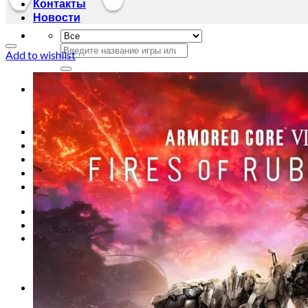
Контакты
Новости
Искать:
Add to wishlist
Искать:
Главная
Магазин
Акции
Контакты
Новости
Вход
Корзина /
0
сўм
0
Корзина пуста.
0