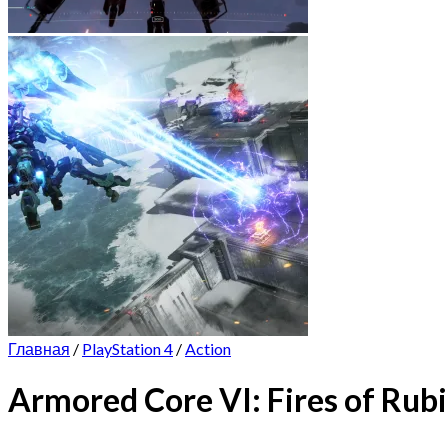
Главная
/
PlayStation 4
/
Action
Armored Core VI: Fires of Rub