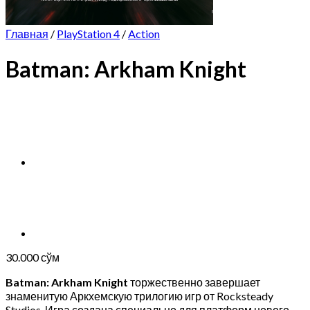
Главная
/
PlayStation 4
/
Action
Batman: Arkham Knight
30.000
сўм
Batman: Arkham Knight
торжественно завершает
знаменитую Аркхемскую трилогию игр от Rocksteady
Studios. Игра создана специально для платформ нового