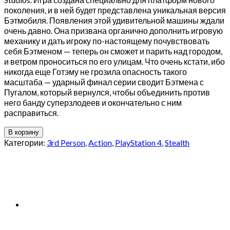
поколения, и в ней будет представлена уникальная версия
Бэтмобиля. Появления этой удивительной машины ждали
очень давно. Она призвана органично дополнить игровую
механику и дать игроку по-настоящему почувствовать
себя Бэтменом — теперь он сможет и парить над городом,
и ветром проноситься по его улицам. Что очень кстати, ибо
никогда еще Готэму не грозила опасность такого
масштаба — ударный финал серии сводит Бэтмена с
Пугалом, который вернулся, чтобы объединить против
него банду суперзлодеев и окончательно с ним
расправиться.
В корзину
Категории:
3rd Person
,
Action
,
PlayStation 4
,
Stealth