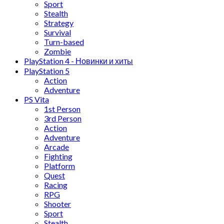
Sport
Stealth
Strategy
Survival
Turn-based
Zombie
PlayStation 4 - Новинки и хиты
PlayStation 5
Action
Adventure
PS Vita
1st Person
3rd Person
Action
Adventure
Arcade
Fighting
Platform
Quest
Racing
RPG
Shooter
Sport
Stealth