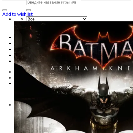
Искать:
Add to wishlist
Искать:
Главная
Магазин
Акции
Контакты
Новости
Вход
Корзина /
0
сўм
0
Корзина пуста.
0
Корзина
Корзина пуста.