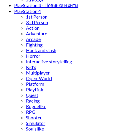
PlayStation 3 - Новинки и хиты
PlayStation 4
1st Person
3rd Person
Action
Adventure
Arcade
Fighting
Hack and slash
Horror
Interactive storytelling
Kid's
Multiplayer
Open-World
Platform
PlayLink
Quest
Racing
Roguelike
RPG
Shooter
Simulator
Soulslike