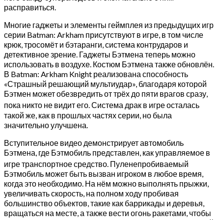
расправиться.
Многие гаджеты и элементы геймплея из предыдущих игр
серии Batman: Arkham присутствуют в игре, в том числе
крюк, тросомёт и бэтаранги, система контрударов и
детективное зрение. Гаджеты Бэтмена теперь можно
использовать в воздухе. Костюм Бэтмена также обновлён.
В Batman: Arkham Knight реализована способность
«Страшный решающий мультиудар», благодаря которой
Бэтмен может обезвредить от трёх до пяти врагов сразу,
пока никто не видит его
. Система драк в игре осталась
такой же, как в прошлых частях серии, но была
значительно улучшена.
Вступительное видео демонстрирует автомобиль
Бэтмена, где Бэтмобиль представлен, как управляемое в
игре транспортное средство
. Пуленепробиваемый
Бэтмобиль может быть вызван игроком в любое время,
когда это необходимо. На нём можно выполнять прыжки,
увеличивать скорость, на полном ходу пробивая
большинство объектов, такие как баррикады и деревья,
вращаться на месте, а также вести огонь ракетами, чтобы