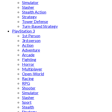
Simulator
Slasher
Stealth Action
Strategy
Tower Defense
Turn-Based Strategy
PlayStation 3
1st Person
3rd person
Action
Adventure
Arcade
Fighting
Horror
Multiplayer
Open-World
Racing
RPG
Shooter
Simulator
Slasher
Sport
Stealth
Strategy