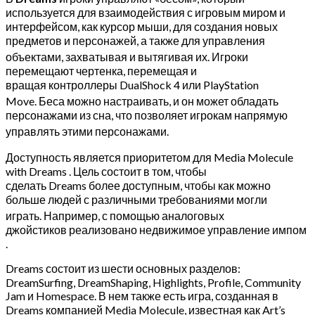
используется для взаимодействия с игровым миром и
интерфейсом, как курсор мыши, для создания новых
предметов и персонажей, а также для управления
объектами, захватывая и вытягивая их.
Игроки
перемещают чертенка, перемещая и
вращая контроллеры DualShock 4 или PlayStation
Move.
Беса можно настраивать, и он может обладать
персонажами из сна, что позволяет игрокам напрямую
управлять этими персонажами.
Доступность является приоритетом для Media Molecule
with Dreams . Цель состоит в том, чтобы
сделать Dreams более доступным, чтобы как можно
больше людей с различными требованиями могли
играть.
Например, с помощью аналоговых
джойстиков реализовано недвижимое управление импом
.
Dreams состоит из шести основных разделов:
DreamSurfing, DreamShaping, Highlights, Profile, Community
Jam и Homespace. В нем также есть игра, созданная в
Dreams компанией Media Molecule, известная как Art’s