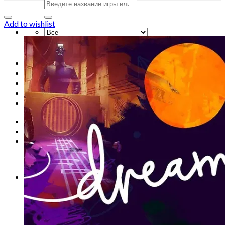
Искать:
Add to wishlist
Искать:
Главная
Магазин
Акции
Контакты
Новости
Вход
Корзина /
0
сўм
0
Корзина пуста.
0
Корзина
Корзина пуста.