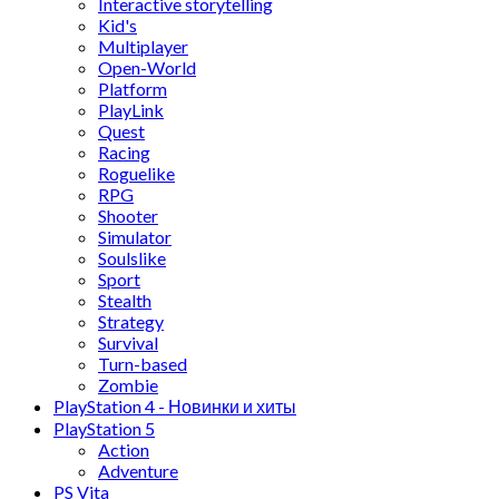
Interactive storytelling
Kid's
Multiplayer
Open-World
Platform
PlayLink
Quest
Racing
Roguelike
RPG
Shooter
Simulator
Soulslike
Sport
Stealth
Strategy
Survival
Turn-based
Zombie
PlayStation 4 - Новинки и хиты
PlayStation 5
Action
Adventure
PS Vita