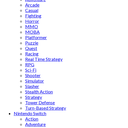
Arcade
Casual
Fighting
Horror
MMO
MOBA
Platformer
Puzzle
Quest
Racing
Real Time Strategy
RPG
Sci-Fi
Shooter
Simulator
Slasher
Stealth Action
Strategy
Tower Defense
Turn-Based Strategy
Nintendo Switch
Action
Adventure