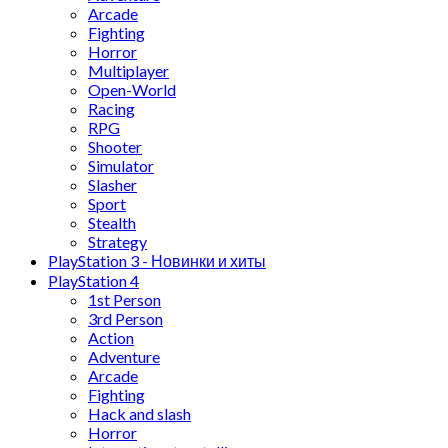
Arcade
Fighting
Horror
Multiplayer
Open-World
Racing
RPG
Shooter
Simulator
Slasher
Sport
Stealth
Strategy
PlayStation 3 - Новинки и хиты
PlayStation 4
1st Person
3rd Person
Action
Adventure
Arcade
Fighting
Hack and slash
Horror