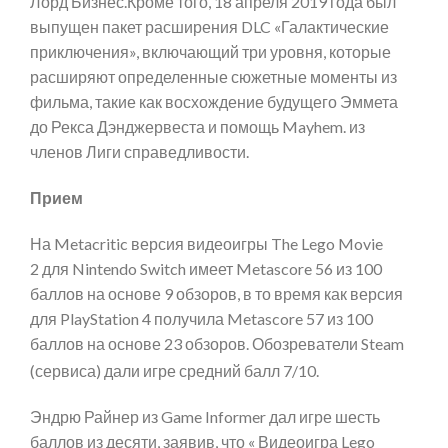
Лорд Бизнес.Кроме того, 18 апреля 2019 года был
выпущен пакет расширения DLC «Галактические
приключения», включающий три уровня, которые
расширяют определенные сюжетные моменты из
фильма, такие как восхождение будущего Эммета
до Рекса Дэнджервеста и помощь Mayhem. из
членов Лиги справедливости.
Прием
На Metacritic версия видеоигры The Lego Movie
2 для Nintendo Switch имеет Metascore 56 из 100
баллов на основе 9 обзоров, в то время как версия
для PlayStation 4 получила Metascore 57 из 100
баллов на основе 23 обзоров. Обозреватели Steam
(сервиса) дали игре средний балл 7/10.
Эндрю Райнер из Game Informer дал игре шесть
баллов из десяти, заявив, что « Видеоигра Lego