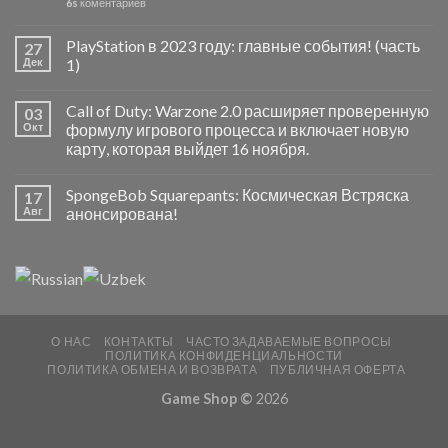
6s
коментариев
PlayStation в 2023 году: главные события! (часть
27
Дек
1)
Call of Duty: Warzone 2.0 расширяет проверенную
03
Окт
формулу игрового процесса и включает новую
карту, которая выйдет 16 ноября.
SpongeBob Squarepants: Космическая Встряска
17
Авг
анонсирована!
О НАС
КОНТАКТЫ
ЧАСТО ЗАДАВАЕМЫЕ ВОПРОСЫ
ПОЛИТИКА КОНФИДЕНЦИАЛЬНОСТИ
ПОЛИТИКА ОБМЕНА И ВОЗВРАТА
ПУБЛИЧНАЯ ОФЕРТА
Game Shop ©
2026