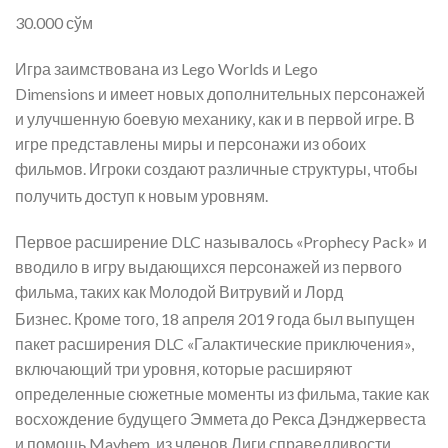
30.000
сўм
Игра заимствована из Lego Worlds и Lego
Dimensions и имеет новых дополнительных персонажей
и улучшенную боевую механику, как и в первой игре. В
игре представлены миры и персонажи из обоих
фильмов. Игроки создают различные структуры, чтобы
получить доступ к новым уровням.
Первое расширение DLC называлось «Prophecy Pack» и
вводило в игру выдающихся персонажей из первого
фильма, таких как Молодой Витрувий и Лорд
Бизнес.
Кроме того, 18 апреля 2019 года был выпущен
пакет расширения DLC «Галактические приключения»,
включающий три уровня, которые расширяют
определенные сюжетные моменты из фильма, такие как
восхождение будущего Эммета до Рекса Дэнджервеста
и помощь Mayhem. из членов Лиги справедливости.