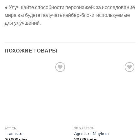
● Улучшайте способности персонажей: за исследование
мира вы будете получать кайбер-блоки, используемые
для улучшений.
ПОХОЖИЕ ТОВАРЫ
Add to
Add to
wishlist
wishlist
ACTION
3RD PERSON
Transistor
Agents of Mayhem
30.000
сўм
30.000
сўм