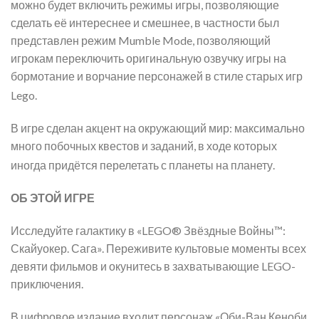
можно будет включить режимы игры, позволяющие
сделать её интереснее и смешнее, в частности был
представлен режим Mumble Mode, позволяющий
игрокам переключить оригинальную озвучку игры на
бормотание и ворчание персонажей в стиле старых игр
Lego
.
В игре сделан акцент на окружающий мир: максимально
много побочных квестов и заданий, в ходе которых
иногда придётся перелетать с планеты на планету
.
ОБ ЭТОЙ ИГРЕ
Исследуйте галактику в «LEGO® Звёздные Войны™:
Скайуокер. Сага». Переживите культовые моменты всех
девяти фильмов и окунитесь в захватывающие LEGO-
приключения.
В цифровое издание входит персонаж «Оби-Ван Кеноби