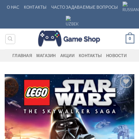
Skip
О НАС
КОНТАКТЫ
ЧАСТО ЗАДАВАЕМЫЕ ВОПРОСЫ
to
content
0
ГЛАВНАЯ
МАГАЗИН
АКЦИИ
КОНТАКТЫ
НОВОСТИ
Add to
wishlist