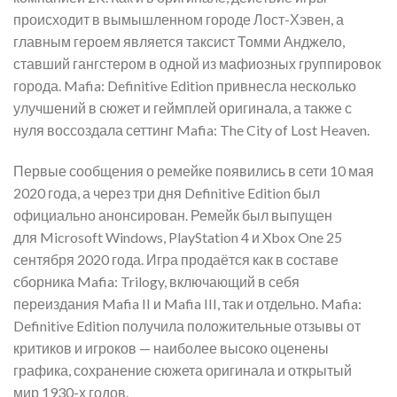
происходит в вымышленном городе Лост-Хэвен, а
главным героем является таксист Томми Анджело,
ставший гангстером в одной из мафиозных группировок
города. Mafia: Definitive Edition привнесла несколько
улучшений в сюжет и геймплей оригинала, а также с
нуля воссоздала сеттинг Mafia: The City of Lost Heaven.
Первые сообщения о ремейке появились в сети 10 мая
2020 года, а через три дня Definitive Edition был
официально анонсирован. Ремейк был выпущен
для Microsoft Windows, PlayStation 4 и Xbox One 25
сентября 2020 года. Игра продаётся как в составе
сборника Mafia: Trilogy, включающий в себя
переиздания Mafia II и Mafia III, так и отдельно. Mafia:
Definitive Edition получила положительные отзывы от
критиков и игроков — наиболее высоко оценены
графика, сохранение сюжета оригинала и открытый
мир 1930-х годов.