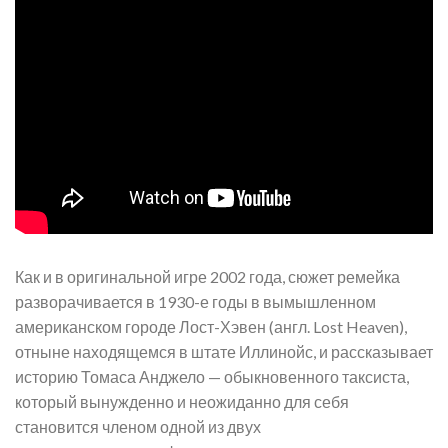
Как и в оригинальной игре 2002 года, сюжет ремейка
разворачивается в 1930-е годы в вымышленном
американском городе Лост-Хэвен (англ.
Lost Heaven
),
отныне находящемся в штате Иллинойс, и рассказывает
историю Томаса Анджело — обыкновенного таксиста,
который вынужденно и неожиданно для себя
становится членом одной из двух