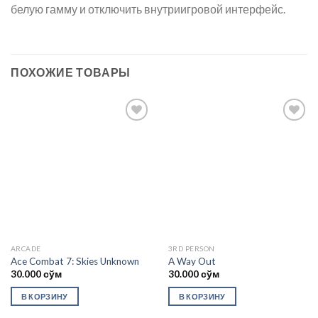
белую гамму и отключить внутриигровой интерфейс
.
ПОХОЖИЕ ТОВАРЫ
Add to
Add to
wishlist
wishlist
ARCADE
3RD PERSON
Ace Combat 7: Skies Unknown
A Way Out
30.000
сўм
30.000
сўм
В КОРЗИНУ
В КОРЗИНУ