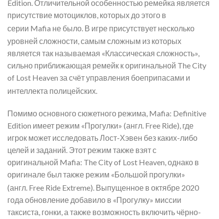
Edition. Отличительной особенностью ремейка является
присутствие мотоциклов, которых до этого в
серии Mafia не было
. В игре присутствует несколько
уровней сложности, самым сложным из которых
является так называемая «Классическая сложность»,
сильно приближающая ремейк к оригинальной The City
of Lost Heaven за счёт управления боеприпасами и
интеллекта полицейских
.
Помимо основного сюжетного режима, Mafia: Definitive
Edition имеет режим «Прогулки» (англ.
Free Ride
), где
игрок может исследовать Лост-Хэвен без каких-либо
целей и заданий. Этот режим также взят с
оригинальной Mafia: The City of Lost Heaven, однако в
оригинале был также режим «Большой прогулки»
(англ.
Free Ride Extreme
)
. Выпущенное в октябре 2020
года обновление добавило в «Прогулку» миссии
таксиста, гонки, а также возможность включить чёрно-