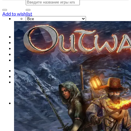
Искать:
Add to wishlist
Искать:
Главная
Магазин
Акции
Контакты
Новости
Вход
Корзина /
0
сўм
0
Корзина пуста.
0
Корзина
Корзина пуста.