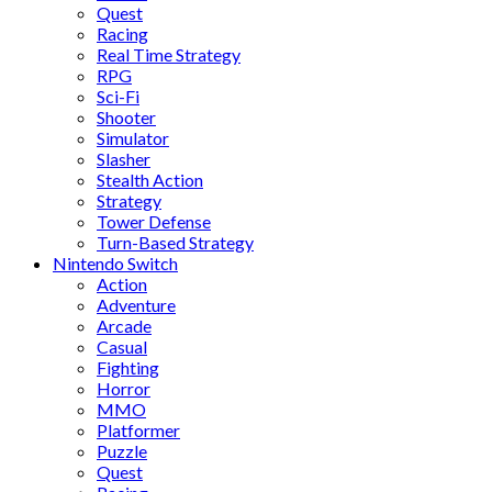
Quest
Racing
Real Time Strategy
RPG
Sci-Fi
Shooter
Simulator
Slasher
Stealth Action
Strategy
Tower Defense
Turn-Based Strategy
Nintendo Switch
Action
Adventure
Arcade
Casual
Fighting
Horror
MMO
Platformer
Puzzle
Quest