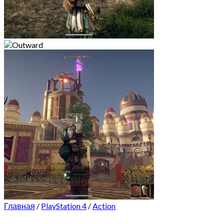
Главная
/
PlayStation 4
/
Action