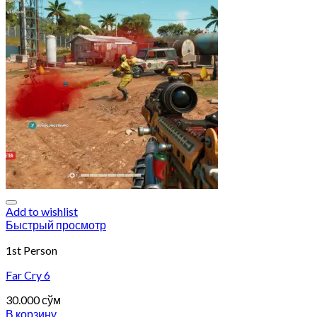
Add to wishlist
Быстрый просмотр
1st Person
Far Cry 6
30.000
сўм
В корзину