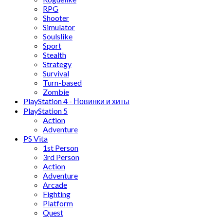
RPG
Shooter
Simulator
Soulslike
Sport
Stealth
Strategy
Survival
Turn-based
Zombie
PlayStation 4 - Новинки и хиты
PlayStation 5
Action
Adventure
PS Vita
1st Person
3rd Person
Action
Adventure
Arcade
Fighting
Platform
Quest