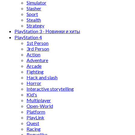
Simulator
Slasher
Sport
Stealth
Strategy
PlayStation 3 - Новинки и хиты
PlayStation 4
1st Person
3rd Person
Action
Adventure
Arcade
Fighting
Hack and slash
Horror
Interactive storytelling
Kid's
Multiplayer
Open-World
Platform
PlayLink
Quest
Racing
Roguelike