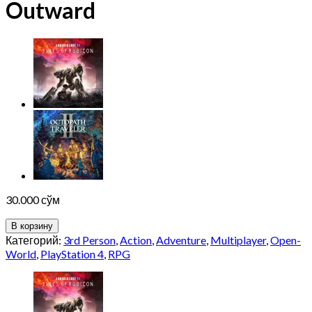
Outward
30.000
сўм
В корзину
Категорий:
3rd Person
,
Action
,
Adventure
,
Multiplayer
,
Open-
World
,
PlayStation 4
,
RPG