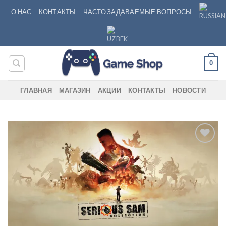
Skip
О НАС
КОНТАКТЫ
ЧАСТО ЗАДАВАЕМЫЕ ВОПРОСЫ
to
content
0
ГЛАВНАЯ
МАГАЗИН
АКЦИИ
КОНТАКТЫ
НОВОСТИ
Add to
wishlist