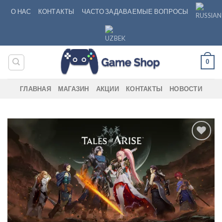
Skip
О НАС
КОНТАКТЫ
ЧАСТО ЗАДАВАЕМЫЕ ВОПРОСЫ
to
content
0
ГЛАВНАЯ
МАГАЗИН
АКЦИИ
КОНТАКТЫ
НОВОСТИ
Add to
wishlist