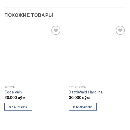
ПОХОЖИЕ ТОВАРЫ
Add to
Add to
wishlist
wishlist
ACTION
1ST PERSON
Code Vein
Battlefield Hardline
30.000
сўм
30.000
сўм
В КОРЗИНУ
В КОРЗИНУ