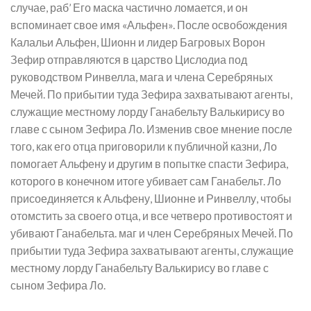
случае, раб’ Его маска частично ломается, и он
вспоминает свое имя «Альфен». После освобождения
Калальи Альфен, Шионн и лидер Багровых Ворон
Зефир отправляются в царство Цислодиа под
руководством Ринвелла, мага и члена Серебряных
Мечей. По прибытии туда Зефира захватывают агенты,
служащие местному лорду Ганабельту Валькирису во
главе с сыном Зефира Ло. Изменив свое мнение после
того, как его отца приговорили к публичной казни, Ло
помогает Альфену и другим в попытке спасти Зефира,
которого в конечном итоге убивает сам Ганабельт. Ло
присоединяется к Альфену, Шионне и Ринвеллу, чтобы
отомстить за своего отца, и все четверо противостоят и
убивают Ганабельта. маг и член Серебряных Мечей. По
прибытии туда Зефира захватывают агенты, служащие
местному лорду Ганабельту Валькирису во главе с
сыном Зефира Ло.