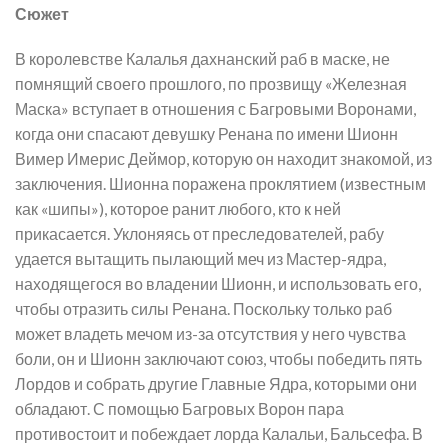
Сюжет
В королевстве Калалья дахнанский раб в маске, не
помнящий своего прошлого, по прозвищу «Железная
Маска» вступает в отношения с Багровыми Воронами,
когда они спасают девушку Ренана по имени Шионн
Вимер Имерис Деймор, которую он находит знакомой, из
заключения. Шионна поражена проклятием (известным
как «шипы»), которое ранит любого, кто к ней
прикасается. Уклоняясь от преследователей, рабу
удается вытащить пылающий меч из Мастер-ядра,
находящегося во владении Шионн, и использовать его,
чтобы отразить силы Ренана. Поскольку только раб
может владеть мечом из-за отсутствия у него чувства
боли, он и Шионн заключают союз, чтобы победить пять
Лордов и собрать другие Главные Ядра, которыми они
обладают. С помощью Багровых Ворон пара
противостоит и побеждает лорда Калальи, Бальсефа. В