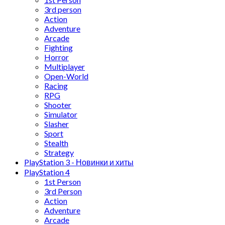
3rd person
Action
Adventure
Arcade
Fighting
Horror
Multiplayer
Open-World
Racing
RPG
Shooter
Simulator
Slasher
Sport
Stealth
Strategy
PlayStation 3 - Новинки и хиты
PlayStation 4
1st Person
3rd Person
Action
Adventure
Arcade