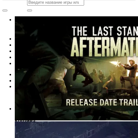
Искать:
Add to wishlist
Искать:
Главная
Магазин
Акции
Контакты
Новости
Вход
Корзина /
0
сўм
0
Корзина пуста.
0
Корзина
Корзина пуста.