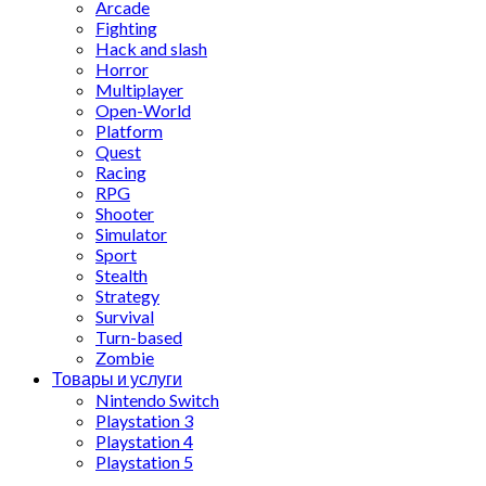
Arcade
Fighting
Hack and slash
Horror
Multiplayer
Open-World
Platform
Quest
Racing
RPG
Shooter
Simulator
Sport
Stealth
Strategy
Survival
Turn-based
Zombie
Товары и услуги
Nintendo Switch
Playstation 3
Playstation 4
Playstation 5