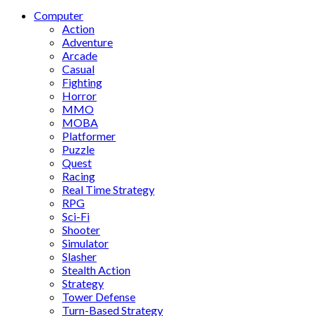
Computer
Action
Adventure
Arcade
Casual
Fighting
Horror
MMO
MOBA
Platformer
Puzzle
Quest
Racing
Real Time Strategy
RPG
Sci-Fi
Shooter
Simulator
Slasher
Stealth Action
Strategy
Tower Defense
Turn-Based Strategy