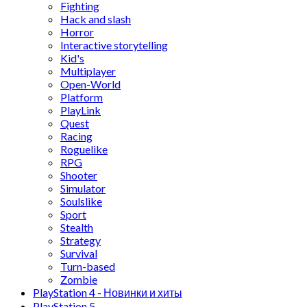
Fighting
Hack and slash
Horror
Interactive storytelling
Kid's
Multiplayer
Open-World
Platform
PlayLink
Quest
Racing
Roguelike
RPG
Shooter
Simulator
Soulslike
Sport
Stealth
Strategy
Survival
Turn-based
Zombie
PlayStation 4 - Новинки и хиты
PlayStation 5