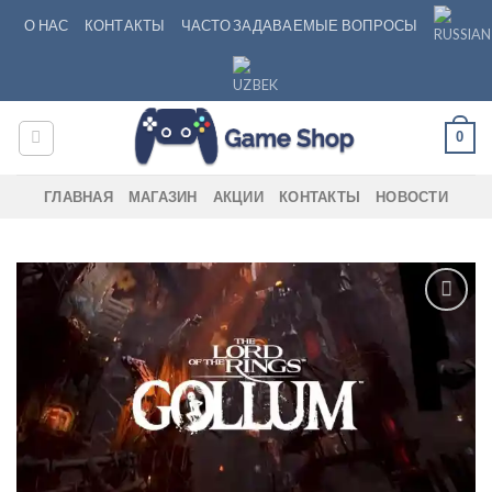
Skip
О НАС
КОНТАКТЫ
ЧАСТО ЗАДАВАЕМЫЕ ВОПРОСЫ
to
content
0
ГЛАВНАЯ
МАГАЗИН
АКЦИИ
КОНТАКТЫ
НОВОСТИ
Add to
wishlist