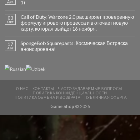
Дек
1)
Call of Duty: Warzone 2.0 расширяет проверенную
03
Окт
формулу игрового процесса и включает новую
карту, которая выйдет 16 ноября.
SpongeBob Squarepants: Космическая Встряска
17
Авг
анонсирована!
О НАС
КОНТАКТЫ
ЧАСТО ЗАДАВАЕМЫЕ ВОПРОСЫ
ПОЛИТИКА КОНФИДЕНЦИАЛЬНОСТИ
ПОЛИТИКА ОБМЕНА И ВОЗВРАТА
ПУБЛИЧНАЯ ОФЕРТА
Game Shop ©
2026