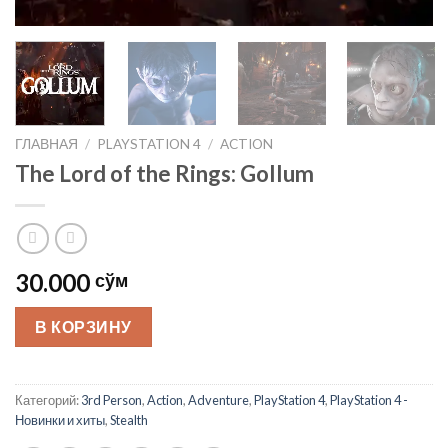
ГЛАВНАЯ
/
PLAYSTATION 4
/
ACTION
The Lord of the Rings: Gollum
30.000
сўм
В КОРЗИНУ
Категорий:
3rd Person
,
Action
,
Adventure
,
PlayStation 4
,
PlayStation 4 -
Новинки и хиты
,
Stealth