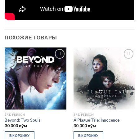
ПОХОЖИЕ ТОВАРЫ
Add to
Add to
wishlist
wishlist
3RD PERSON
3RD PERSON
Beyond: Two Souls
A Plague Tale: Innocence
30.000
сўм
30.000
сўм
В КОРЗИНУ
В КОРЗИНУ