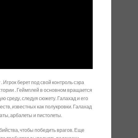
. Игрок берет под свой контроль сэра
стории . Геймплей в основном вращается
ую среду, следуя сюжету.
Галахад и его
тв, известных как полукровки.
Галахад
аты, арбалеты и пистолеты.
бийства, чтобы победить врагов.
Еще