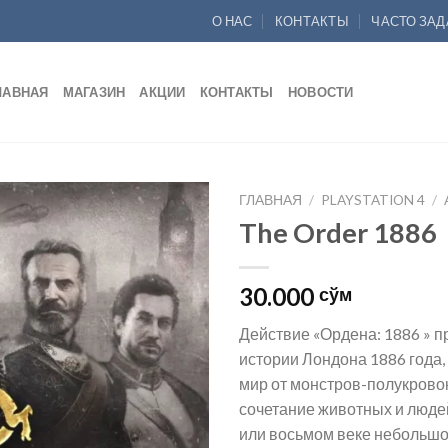
О НАС
КОНТАКТЫ
ЧАСТО ЗА
ЛАВНАЯ
МАГАЗИН
АКЦИИ
КОНТАКТЫ
НОВОСТИ
ГЛАВНАЯ
/
PLAYSTATION 4
/
The Order 1886
Add to
wishlist
30.000
сўм
Действие «Ордена: 1886 » п
истории Лондона 1886 года,
мир от монстров-полукрово
сочетание животных и люде
или восьмом веке небольшо