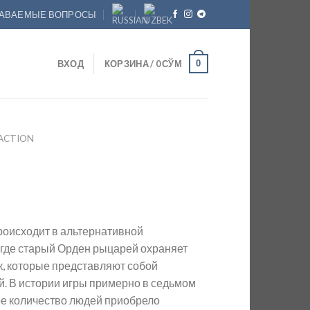
ДАВАЕМЫЕ ВОПРОСЫ
0
ВХОД
КОРЗИНА /
0
СЎМ
ACTION
роисходит в альтернативной
 где старый Орден рыцарей охраняет
к, которые представляют собой
й. В истории игры примерно в седьмом
е количество людей приобрело