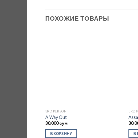
ПОХОЖИЕ ТОВАРЫ
Add to
wishlist
3RD PERSON
3RD 
A Way Out
Assa
30.000
сўм
30.0
В КОРЗИНУ
В