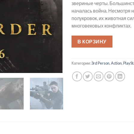
звериные черты. Большинств
началась война. Несмотря н
полукровок, их животная си
многовековых конфликтах.
В КОРЗИНУ
Категории:
3rd Person
,
Action
,
PlaySt