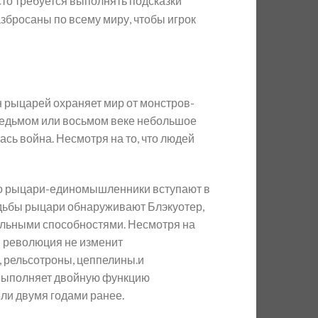
сто требуется выполнять подсказки
збросаны по всему миру, чтобы игрок
н рыцарей охраняет мир от монстров-
 седьмом или восьмом веке небольшое
сь война. Несмотря на то, что людей
его рыцари-единомышленники вступают в
судьбы рыцари обнаруживают Блэкуотер,
тельными способностями. Несмотря на
я революция не изменит
, рельсотроны, цеппелины.и
и выполняет двойную функцию
ли двумя годами ранее.