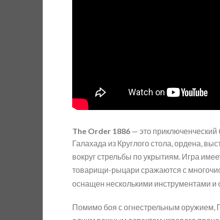
The Order 1886
— это приключенческий б
Галахада из Круглого стола, ордена, в
вокруг стрельбы по укрытиям. Игра имее
товарищи-рыцари сражаются с многочис
оснащен несколькими инструментами и ор
Помимо боя с огнестрельным оружием, Г