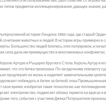
сса является использование быстрых событий.
От игрока ча
ько типов предметов коллекционирования, дающих знания, ра
альтернативной истории Лондона 1886 года, где старый Орде
й сочетание животных и людей. В истории игры примерно в
ерты. Большинство людей боялись этих полукровок, и начала
ная сила дала им преимущество в многовековых конфликтах.
Короле Артуре и Рыцарях Круглого Стола. Король Артур и 
нимает, что это битва проиграна. По загадочному повороту 
льно продлевает их жизнь и наделяет замечательными цели
родолжают побеждать в битве за битвой, пока Промышленна
свое время, изобретая такие технологии, как тепловидение
ргает электричество, поджигает облака термита на врагах 
 Кроме того, события с участием Джека Потрошителя произош