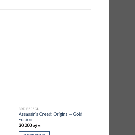
d to
Add to
hlist
wishlist
3RD PERSON
ACTION
Assassin’s Creed: Origins — Gold
Code Vein
Edition
30.000
сўм
30.000
сўм
В КОРЗИНУ