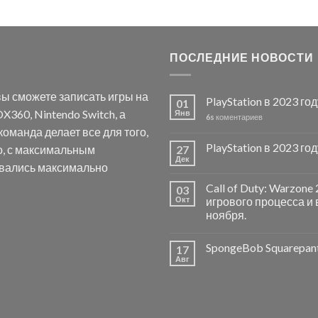
ПОСЛЕДНИЕ НОВОСТИ
ы сможете записать игры на
PlayStation в 2023 го
01
X360, Nintendo Switch, а
Янв
6s
коментариев
оманда делает все для того,
PlayStation в 2023 го
о, с максимальным
27
Дек
авались максимально
Call of Duty: Warzon
03
Окт
игрового процесса и 
ноября.
SpongeBob Squarepan
17
Авг