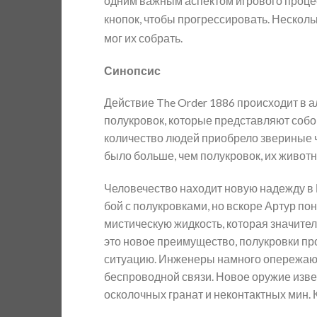
одним важным аспектом игрового проце
кнопок, чтобы прогрессировать. Нескол
мог их собрать.
Синопсис
Действие The Order 1886 происходит в 
полукровок, которые представляют собо
количество людей приобрело звериные ч
было больше, чем полукровок, их живот
Человечество находит новую надежду в 
бой с полукровками, но вскоре Артур по
мистическую жидкость, которая значите
это новое преимущество, полукровки п
ситуацию. Инженеры намного опережают 
беспроводной связи. Новое оружие изве
осколочных гранат и неконтактных мин.