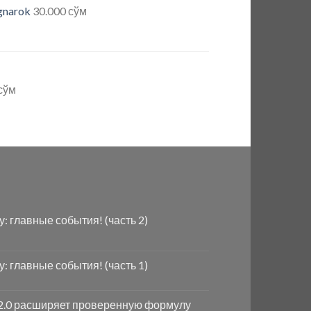
gnarok
30.000
сўм
сўм
ду: главные события! (часть 2)
ду: главные события! (часть 1)
e 2.0 расширяет проверенную формулу