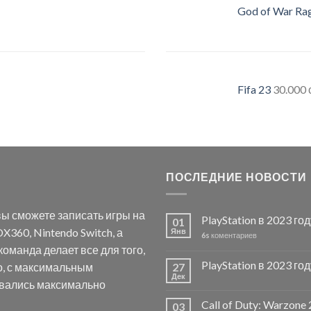
God of War Ra
Fifa 23
30.000
ПОСЛЕДНИЕ НОВОСТИ
ы сможете записать игры на
PlayStation в 2023 го
01
X360, Nintendo Switch, а
Янв
6s
коментариев
оманда делает все для того,
PlayStation в 2023 го
о, с максимальным
27
Дек
авались максимально
Call of Duty: Warzon
03