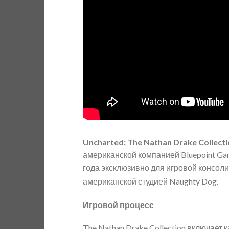
Uncharted: The Nathan Drake Collect
американской компанией Bluepoint Gam
года эксклюзивно для игровой консоли 
американской студией Naughty Dog.
Игровой процесс
The Nathan Drake Collection включает к