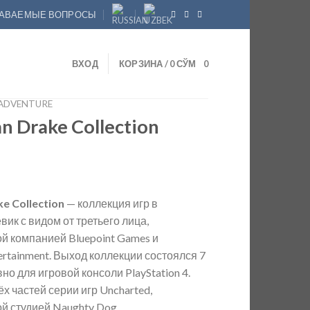
ДАВАЕМЫЕ ВОПРОСЫ
ВХОД
КОРЗИНА /
0
СЎМ
0
ADVENTURE
n Drake Collection
e Collection
— коллекция игр в
ик с видом от третьего лица,
й компанией Bluepoint Games и
ertainment. Выход коллекции состоялся 7
но для игровой консоли PlayStation 4.
х частей серии игр Uncharted,
й студией Naughty Dog.