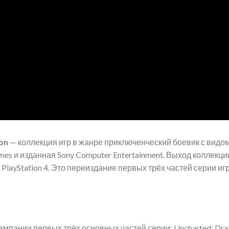
ion
— коллекция игр в жанре приключенческий боевик с видом
es и изданная Sony Computer Entertainment. Выход коллекци
PlayStation 4. Это переиздание первых трёх частей серии иг
ампании первых трёх основных частей серии: Uncharted: Drake’s