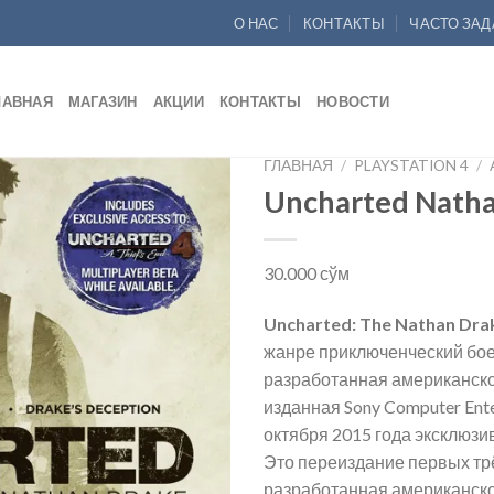
О НАС
КОНТАКТЫ
ЧАСТО ЗА
ЛАВНАЯ
МАГАЗИН
АКЦИИ
КОНТАКТЫ
НОВОСТИ
ГЛАВНАЯ
/
PLAYSTATION 4
/
Uncharted Natha
Add to
wishlist
30.000
сўм
Uncharted: The Nathan Drak
жанре приключенческий боев
разработанная американско
изданная Sony Computer Ent
октября 2015 года эксклюзив
Это переиздание первых трё
разработанная американско