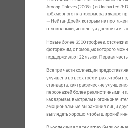
Among Thieves (2009 г.) и Uncharted 3:
трёхмерного платформера в жанре пр
— Нейтан Дрейк, которым на протяжени
головоломки, используя дневники и за
Новые более 3500 трофеев, отслеживан
фоторежим, с помощью которого можно 
поддерживают 22 языка.
Первая часть 
Все три части коллекции предоставляю
улучшена во всех трёх играх, чтобы п
стандарта, как графические улучшени
персонажей более реалистичными и пла
как взрывы, выстрелы и огонь значит
эмоциональные выражения лиц и други
выглядеть хорошо, чтобы широкий кин
В коллекции во всех играх были одина