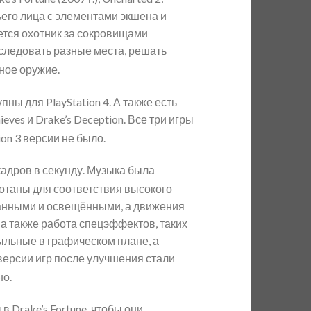
етьего лица с элементами экшена и
тся охотник за сокровищами
сследовать разные места, решать
чное оружие.
ы для PlayStation 4. А также есть
ves и Drake’s Deception. Все три игры
on 3 версии не было.
кадров в секунду. Музыка была
отаны для соответствия высокого
ванными и освещёнными, а движения
 а также работа спецэффектов, таких
ыльные в графическом плане, а
версии игр после улучшения стали
но.
 Drake’s Fortune, чтобы они