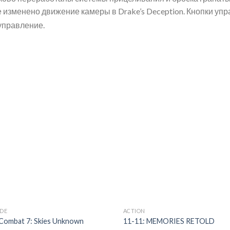
е изменено движение камеры в Drake’s Deception. Кнопки у
 управление.
Add to
Ad
wishlist
wis
DE
ACTION
Combat 7: Skies Unknown
11-11: MEMORIES RETOLD