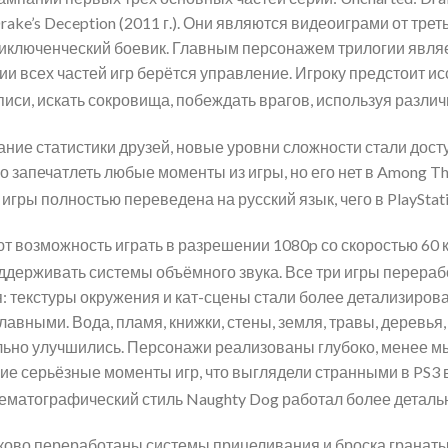
 Drake’s Deception (2011 г.). Они являются видеоиграми от тр
иключенческий боевик. Главным персонажем трилогии являе
и всех частей игр берётся управление. Игроку предстоит и
писи, искать сокровища, побеждать врагов, используя разли
ие статистики друзей, новые уровни сложности стали доступн
запечатлеть любые моменты из игры, но его нет в Among Thie
игры полностью переведена на русский язык, чего в PlayStati
т возможность играть в разрешении 1080p со скоростью 60 
оддерживать системы объёмного звука.
Все три игры перераб
я: текстуры окружения и кат-сцены стали более детализиро
вными. Вода, пламя, книжки, стены, земля, травы, деревья,
ельно улучшились. Персонажи реализованы глубоко, менее м
е серьёзные моменты игр, что выглядели странными в PS3 
ематографический стиль Naughty Dog работал более деталь
ково переработаны системы прицеливания и броска гранаты в