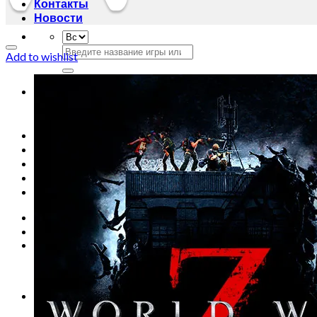
Контакты
Новости
Искать:
Add to wishlist
Искать:
Главная
Магазин
Акции
Контакты
Новости
Вход
Корзина /
0
сўм
0
Корзина пуста.
0