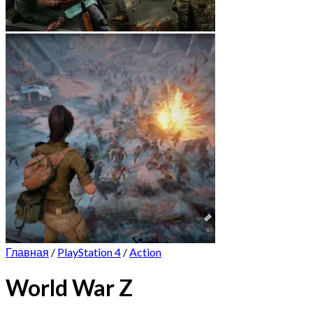
Главная
/
PlayStation 4
/
Action
World War Z