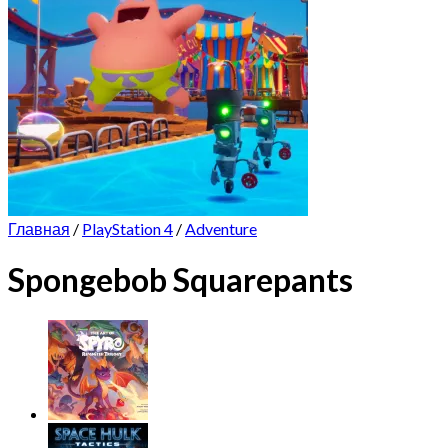
Главная
/
PlayStation 4
/
Adventure
Spongebob Squarepants