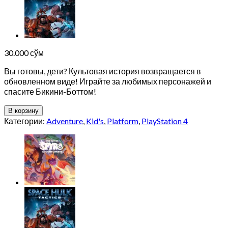
30.000
сўм
Вы готовы, дети? Культовая история возвращается в
обновленном виде! Играйте за любимых персонажей и
спасите Бикини-Боттом!
В корзину
Категории:
Adventure
,
Kid's
,
Platform
,
PlayStation 4