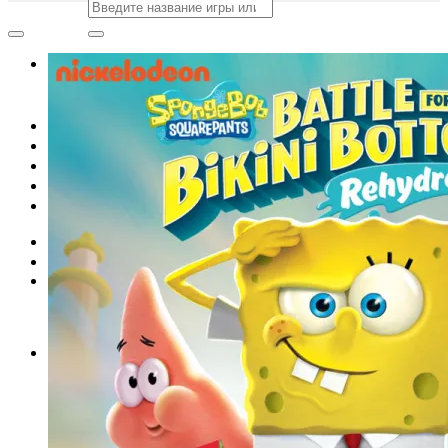
Искать:
Add to wishlist
Искать:
Главная
Магазин
Акции
Контакты
Новости
Вход
Корзина /
0
сўм
0
Корзина пуста.
0
Корзина
Корзина пуста.