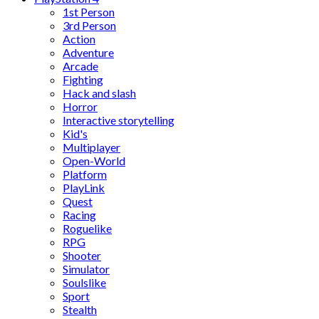
1st Person
3rd Person
Action
Adventure
Arcade
Fighting
Hack and slash
Horror
Interactive storytelling
Kid's
Multiplayer
Open-World
Platform
PlayLink
Quest
Racing
Roguelike
RPG
Shooter
Simulator
Soulslike
Sport
Stealth