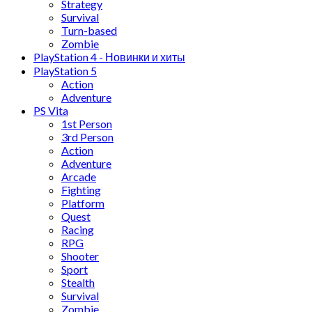
Strategy
Survival
Turn-based
Zombie
PlayStation 4 - Новинки и хиты
PlayStation 5
Action
Adventure
PS Vita
1st Person
3rd Person
Action
Adventure
Arcade
Fighting
Platform
Quest
Racing
RPG
Shooter
Sport
Stealth
Survival
Zombie