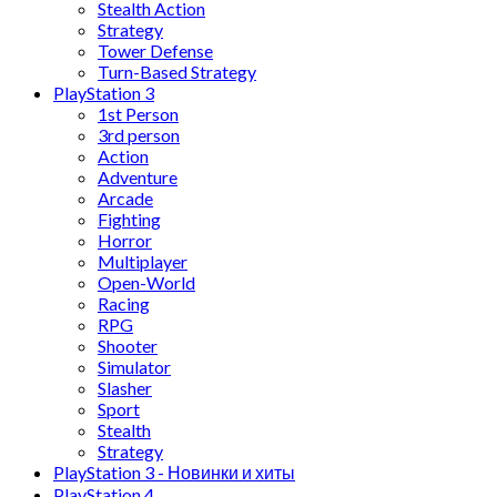
Stealth Action
Strategy
Tower Defense
Turn-Based Strategy
PlayStation 3
1st Person
3rd person
Action
Adventure
Arcade
Fighting
Horror
Multiplayer
Open-World
Racing
RPG
Shooter
Simulator
Slasher
Sport
Stealth
Strategy
PlayStation 3 - Новинки и хиты
PlayStation 4