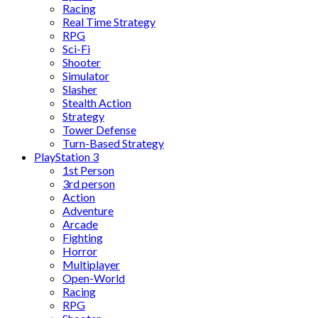
Racing
Real Time Strategy
RPG
Sci-Fi
Shooter
Simulator
Slasher
Stealth Action
Strategy
Tower Defense
Turn-Based Strategy
PlayStation 3
1st Person
3rd person
Action
Adventure
Arcade
Fighting
Horror
Multiplayer
Open-World
Racing
RPG