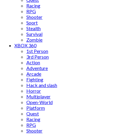
Racing
RPG
Shooter
Sport
Stealth
Survival
Zombie
XBOX 360
1st Person
3rd Person
Action
Adventure
Arcade
Fighting
Hack and slash
Horror
Multiplayer
Open-World
Platform
Quest
Racing
RPG
Shooter