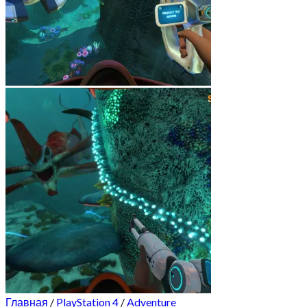
Главная
/
PlayStation 4
/
Adventure