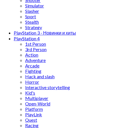
Shooter
Simulator
Slasher
Sport
Stealth
Strategy
PlayStation 3 - Новинки и хиты
PlayStation 4
1st Person
3rd Person
Action
Adventure
Arcade
Fighting
Hack and slash
Horror
Interactive storytelling
Kid's
Multiplayer
Open-World
Platform
PlayLink
Quest
Racing