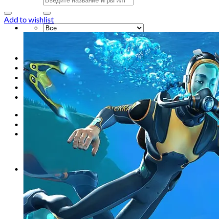
Add to wishlist
Искать:
Главная
Магазин
Акции
Контакты
Новости
Вход
Корзина /
0
сўм
0
Корзина пуста.
0
Корзина
Корзина пуста.