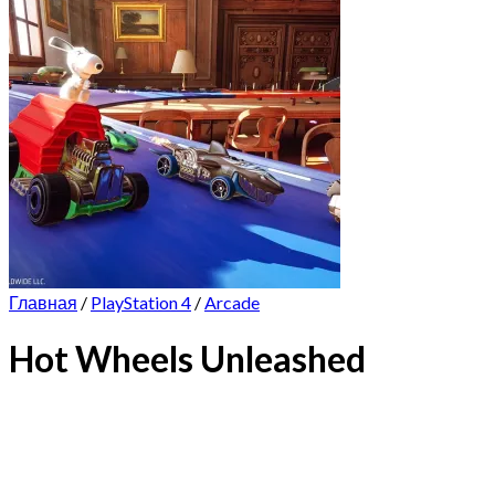
Главная
/
PlayStation 4
/
Arcade
Hot Wheels Unleashed