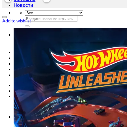
Новости
Искать:
Add to wishlist
Искать:
Главная
Магазин
Акции
Контакты
Новости
Вход
Корзина /
0
сўм
0
Корзина пуста.
0