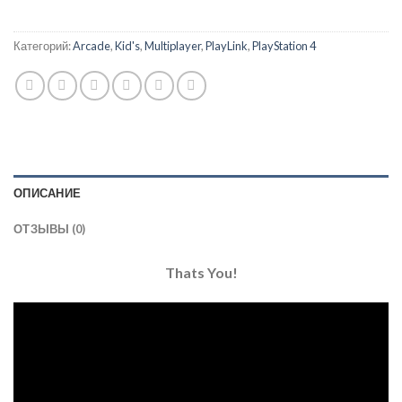
Категорий:
Arcade
,
Kid's
,
Multiplayer
,
PlayLink
,
PlayStation 4
ОПИСАНИЕ
ОТЗЫВЫ (0)
Thats You!