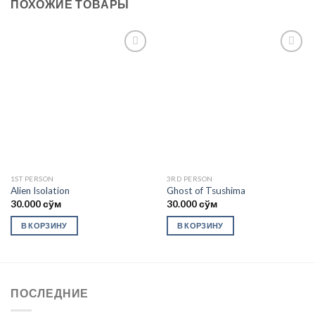
ПОХОЖИЕ ТОВАРЫ
Add to
Add to
wishlist
wishlist
1ST PERSON
3RD PERSON
Alien Isolation
Ghost of Tsushima
30.000
сўм
30.000
сўм
В КОРЗИНУ
В КОРЗИНУ
ПОСЛЕДНИЕ