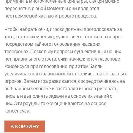
применить многочисленные фильтры. Селфи можно
переснять в любой момент, и они являются
неотъемлемой частью игрового процесса.
Чтобы набрать очки, игроки должны проголосовать за
того, кто, по их мнению, лучше всего ответит на вопрос
посредством тайного голосования на своих
телефонах. Поскольку вопросы субъективны и на них
нет правильного ответа, очки начисляются на основе
консенсуса при голосовании, при этом баллы
увеличиваются в зависимости от количества согласных
игроков. Затем игра развивается, сосредотачиваясь на
выбранном человеке и заставляя игроков рисовать,
писать и выполнять задачи на основе их знаний о
них. Эти раунды также оцениваются на основе
консенсуса.
В КОРЗИНУ