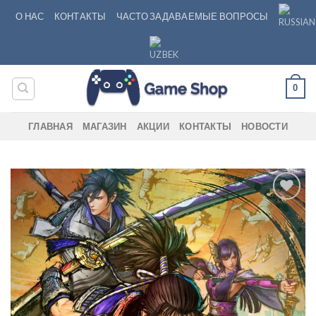
Skip
О НАС
КОНТАКТЫ
ЧАСТО ЗАДАВАЕМЫЕ ВОПРОСЫ
to
content
0
ГЛАВНАЯ
МАГАЗИН
АКЦИИ
КОНТАКТЫ
НОВОСТИ
Add to
wishlist