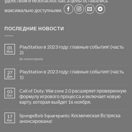
удобством и безопасностью, а цены оставались
максимально доступными.
ПОСЛЕДНИЕ НОВОСТИ
PlayStation в 2023 году: главные события! (часть
01
Янв
2)
6s
коментариев
PlayStation в 2023 году: главные события! (часть
27
Дек
1)
Call of Duty: Warzone 2.0 расширяет проверенную
03
Окт
формулу игрового процесса и включает новую
карту, которая выйдет 16 ноября.
SpongeBob Squarepants: Космическая Встряска
17
Авг
анонсирована!