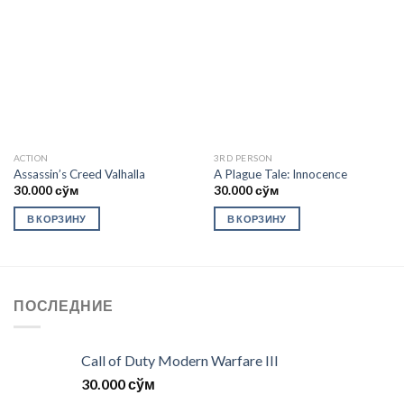
Add to
Add to
wishlist
wishlist
ACTION
3RD PERSON
Assassin’s Creed Valhalla
A Plague Tale: Innocence
30.000
сўм
30.000
сўм
В КОРЗИНУ
В КОРЗИНУ
ПОСЛЕДНИЕ
Call of Duty Modern Warfare III
30.000
сўм