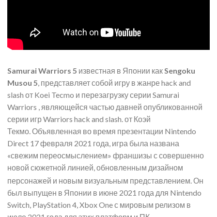
Samurai Warriors 5
известная в Японии как
Sengoku
Musou 5
, представляет собой игру в жанре hack and
slash от Koei Tecmo и перезагрузку серии Samurai
Warriors , являющейся частью давней опубликованной
серии игр Warriors hack and slash. от Коэй
Текмо. Объявленная во время презентации Nintendo
Direct 17 февраля 2021 года, игра была названа
«свежим переосмыслением» франшизы с совершенно
новой сюжетной линией, обновленным дизайном
персонажей и новым визуальным представлением.
Он
был выпущен в Японии в июне 2021 года для Nintendo
Switch, PlayStation 4, Xbox One с мировым релизом в
июле 2021 года для этих платформ и ПК