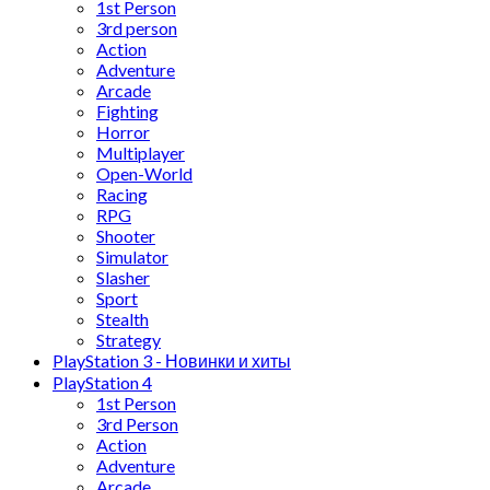
1st Person
3rd person
Action
Adventure
Arcade
Fighting
Horror
Multiplayer
Open-World
Racing
RPG
Shooter
Simulator
Slasher
Sport
Stealth
Strategy
PlayStation 3 - Новинки и хиты
PlayStation 4
1st Person
3rd Person
Action
Adventure
Arcade