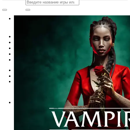
Искать:
Add to wishlist
Искать:
Главная
Магазин
Акции
Контакты
Новости
Вход
Корзина /
0
сўм
0
Корзина пуста.
0
Корзина
Корзина пуста.