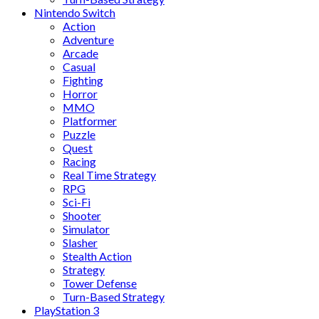
Nintendo Switch
Action
Adventure
Arcade
Casual
Fighting
Horror
MMO
Platformer
Puzzle
Quest
Racing
Real Time Strategy
RPG
Sci-Fi
Shooter
Simulator
Slasher
Stealth Action
Strategy
Tower Defense
Turn-Based Strategy
PlayStation 3