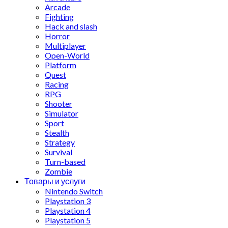
Arcade
Fighting
Hack and slash
Horror
Multiplayer
Open-World
Platform
Quest
Racing
RPG
Shooter
Simulator
Sport
Stealth
Strategy
Survival
Turn-based
Zombie
Товары и услуги
Nintendo Switch
Playstation 3
Playstation 4
Playstation 5