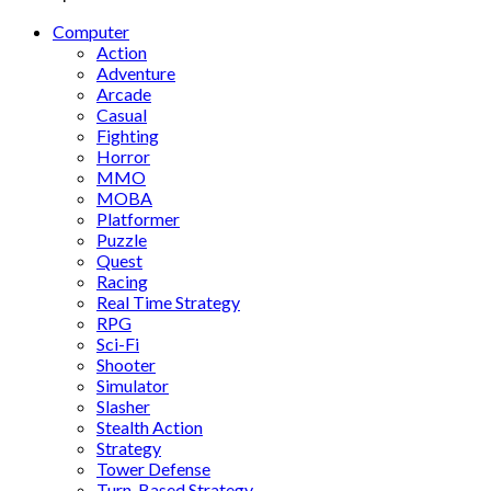
Computer
Action
Adventure
Arcade
Casual
Fighting
Horror
MMO
MOBA
Platformer
Puzzle
Quest
Racing
Real Time Strategy
RPG
Sci-Fi
Shooter
Simulator
Slasher
Stealth Action
Strategy
Tower Defense
Turn-Based Strategy