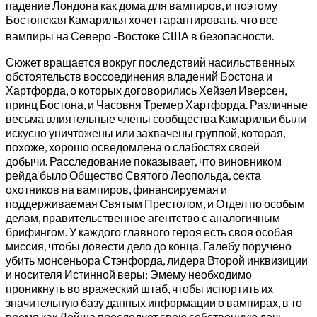
падение Лондона как дома для вампиров, и поэтому
Бостонская Камарилья хочет гарантировать, что все
вампиры на Северо -Востоке США в безопасности.
Сюжет вращается вокруг последствий насильственных
обстоятельств воссоединения владений Бостона и
Хартфорда, о которых договорились Хейзел Иверсен,
принц Бостона, и Часовня Тремер Хартфорда. Различные
весьма влиятельные члены сообщества Камарильи были
искусно уничтожены или захвачены группой, которая,
похоже, хорошо осведомлена о слабостях своей
добычи. Расследование показывает, что виновником
рейда было Общество Святого Леопольда, секта
охотников на вампиров, финансируемая и
поддерживаемая Святым Престолом, и Отдел по особым
делам, правительственное агентство с аналогичным
брифингом. У каждого главного героя есть своя особая
миссия, чтобы довести дело до конца. Галебу поручено
убить монсеньора Стэнфорда, лидера Второй инквизиции
и носителя Истинной веры; Эмему необходимо
проникнуть во вражеский штаб, чтобы испортить их
значительную базу данных информации о вампирах, в то
время как Лейша преследует свою собственную дочь,