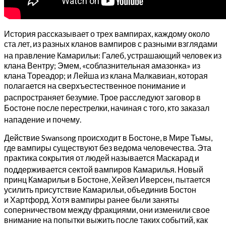
История рассказывает о трех вампирах, каждому около
ста лет, из разных кланов вампиров с разными взглядами
на правление Камарильи:
Галеб, устрашающий человек из
клана Вентру; Эмем, «соблазнительная амазонка» из
клана Тореадор; и Лейша из клана Малкавиан, которая
полагается на сверхъестественное понимание и
распространяет безумие.
Трое расследуют заговор в
Бостоне после перестрелки, начиная с того, кто заказал
нападение и почему.
Действие Swansong происходит в Бостоне, в Мире Тьмы,
где вампиры существуют без ведома человечества. Эта
практика сокрытия от людей называется Маскарад и
поддерживается сектой вампиров Камарилья.
Новый
принц Камарильи в Бостоне, Хейзел Иверсен, пытается
усилить присутствие Камарильи, объединив Бостон
и Хартфорд. Хотя вампиры ранее были заняты
соперничеством между фракциями, они изменили свое
внимание на попытки выжить после таких событий, как