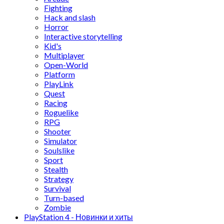
Fighting
Hack and slash
Horror
Interactive storytelling
Kid's
Multiplayer
Open-World
Platform
PlayLink
Quest
Racing
Roguelike
RPG
Shooter
Simulator
Soulslike
Sport
Stealth
Strategy
Survival
Turn-based
Zombie
PlayStation 4 - Новинки и хиты