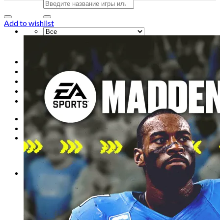
Искать:
Add to wishlist
Искать:
Главная
Магазин
Акции
Контакты
Новости
Вход
Корзина /
0
сўм
0
Корзина пуста.
0
Корзина
Корзина пуста.