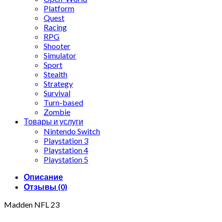
Platform
Quest
Racing
RPG
Shooter
Simulator
Sport
Stealth
Strategy
Survival
Turn-based
Zombie
Товары и услуги
Nintendo Switch
Playstation 3
Playstation 4
Playstation 5
Описание
Отзывы (0)
Madden NFL 23