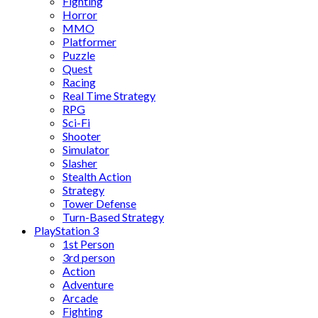
Fighting
Horror
MMO
Platformer
Puzzle
Quest
Racing
Real Time Strategy
RPG
Sci-Fi
Shooter
Simulator
Slasher
Stealth Action
Strategy
Tower Defense
Turn-Based Strategy
PlayStation 3
1st Person
3rd person
Action
Adventure
Arcade
Fighting