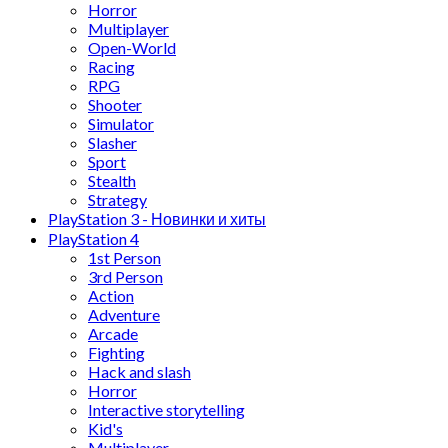
Horror
Multiplayer
Open-World
Racing
RPG
Shooter
Simulator
Slasher
Sport
Stealth
Strategy
PlayStation 3 - Новинки и хиты
PlayStation 4
1st Person
3rd Person
Action
Adventure
Arcade
Fighting
Hack and slash
Horror
Interactive storytelling
Kid's
Multiplayer