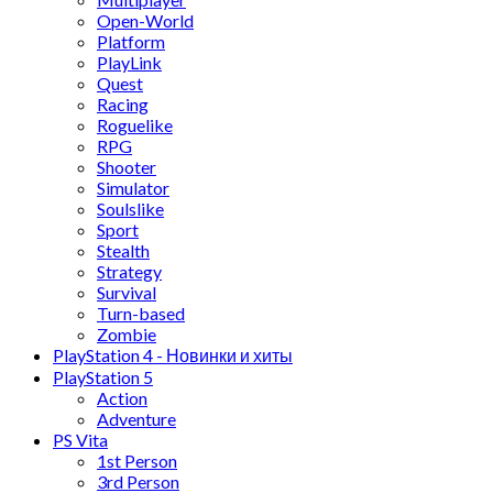
Open-World
Platform
PlayLink
Quest
Racing
Roguelike
RPG
Shooter
Simulator
Soulslike
Sport
Stealth
Strategy
Survival
Turn-based
Zombie
PlayStation 4 - Новинки и хиты
PlayStation 5
Action
Adventure
PS Vita
1st Person
3rd Person