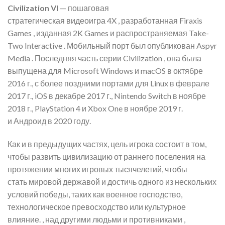
Civilization VI
— пошаговая
стратегическая видеоигра 4X , разработанная Firaxis
Games , изданная 2K Games и распространяемая Take-
Two Interactive . Мобильный порт был опубликован Aspyr
Media . Последняя часть серии Civilization , она была
выпущена для Microsoft Windows и macOS в октябре
2016 г., с более поздними портами для Linux в феврале
2017 г., iOS в декабре 2017 г., Nintendo Switch в ноябре
2018 г., PlayStation 4 и Xbox One в ноябре 2019 г.
и Андроид в 2020 году.
Как и в предыдущих частях, цель игрока состоит в том,
чтобы развить цивилизацию от раннего поселения на
протяжении многих игровых тысячелетий, чтобы
стать мировой державой и достичь одного из нескольких
условий победы, таких как военное господство,
технологическое превосходство или культурное
влияние. , над другими людьми и противниками ,