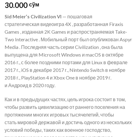
30.000
сўм
Sid Meier’s Civilization VI
— пошаговая
стратегическая видеоигра 4X , разработанная Firaxis
Games , изданная 2K Games и распространяемая Take-
Two Interactive . Мобильный порт был опубликован Aspyr
Media . Последняя часть серии Civilization , она была
выпущена для Microsoft Windows и macOS в октябре
2016 г., с более поздними портами для Linux в феврале
2017 г., iOS в декабре 2017 г., Nintendo Switch в ноябре
2018 г., PlayStation 4 и Xbox One в ноябре 2019 г.
и Андроид в 2020 году.
Как и в предыдущих частях, цель игрока состоит в том,
чтобы развить цивилизацию от раннего поселения на
протяжении многих игровых тысячелетий, чтобы
стать мировой державой и достичь одного из нескольких
условий победы, таких как военное господство,