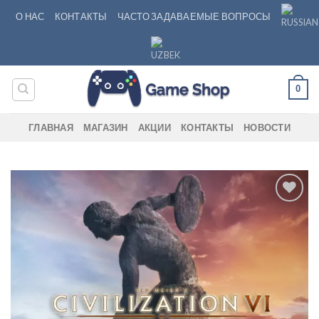
Skip
О НАС
КОНТАКТЫ
ЧАСТО ЗАДАВАЕМЫЕ ВОПРОСЫ
to
content
0
ГЛАВНАЯ
МАГАЗИН
АКЦИИ
КОНТАКТЫ
НОВОСТИ
Add to
wishlist