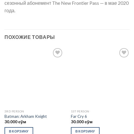
сезонный абонемент The New Frontier Pass — в мае 2020
года.
ПОХОЖИЕ ТОВАРЫ
Add to
Add to
wishlist
wishlist
3RD PERSON
1ST PERSON
Batman: Arkham Knight
Far Cry 6
30.000
сўм
30.000
сўм
В КОРЗИНУ
В КОРЗИНУ