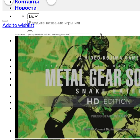
Контакты
Новости
Искать:
Add to wishlist
Искать:
Главная
Магазин
Акции
Контакты
Новости
Вход
Корзина /
0
сўм
0
Корзина пуста.
0