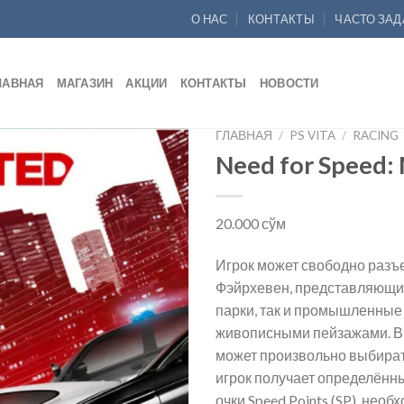
О НАС
КОНТАКТЫ
ЧАСТО ЗА
ЛАВНАЯ
МАГАЗИН
АКЦИИ
КОНТАКТЫ
НОВОСТИ
ГЛАВНАЯ
/
PS VITA
/
RACING
Need for Speed:
Add to
wishlist
20.000
сўм
Игрок может свободно разъе
Фэйрхевен, представляющий
парки, так и промышленные
живописными пейзажами. В и
может произвольно выбирать
игрок получает определённ
очки Speed Points (SP), нео