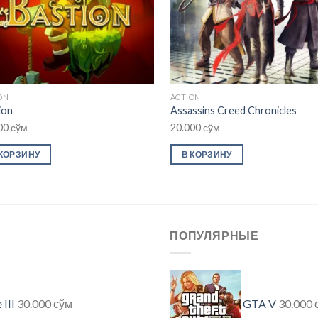
ON
ACTION
ion
Assassins Creed Chronicles
00
сўм
20.000
сўм
 КОРЗИНУ
В КОРЗИНУ
ПОПУЛЯРНЫЕ
III
30.000
сўм
GTA V
30.000