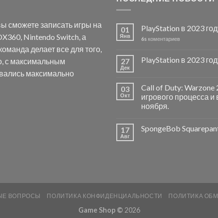
ы сможете записать игры на
PlayStation в 2023 го
01
X360, Nintendo Switch, а
Янв
6s
коментариев
оманда делает все для того,
PlayStation в 2023 го
о, с максимальным
27
Дек
авались максимально
Call of Duty: Warzon
03
Окт
игрового процесса и 
ноября.
SpongeBob Squarepan
17
Авг
ЫЕ ВОПРОСЫ
ПОЛИТИКА КОНФИДЕНЦИАЛЬНОСТИ
ПОЛИТИКА ОБМ
Game Shop ©
2026