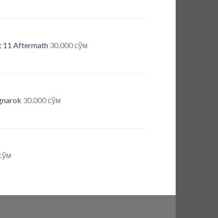
 11 Aftermath
30.000
сўм
gnarok
30.000
сўм
сўм