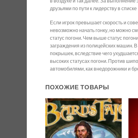
в воздухе и так далее. За выполнение 
друзьями по пути к лидерству в списке
Если игрок превышает скорость и сов
невозможно начать гонку, но можно с
статус погони. Чем выше статус погон
заграждения из полицейских машин. В
покрышек, вследствие чего ухудшаетс
высоких статусах погони. Против ши
автомобилями, как внедорожники и бро
ПОХОЖИЕ ТОВАРЫ
Add to
wishlist