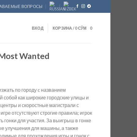
ДАВАЕМЫЕ ВОПРОСЫ
ВХОД
КОРЗИНА /
0
СЎМ
0
 Most Wanted
зжать по городу c названием
 собой как широкие городские улицы и
 центры и скоростные магистрали с
гре отсутствуют строгие правила; игрок
 гонки для участия. За выигрыш в гонке
ые улучшения для машины, а также
бходимые для прохождения игры и гонок с