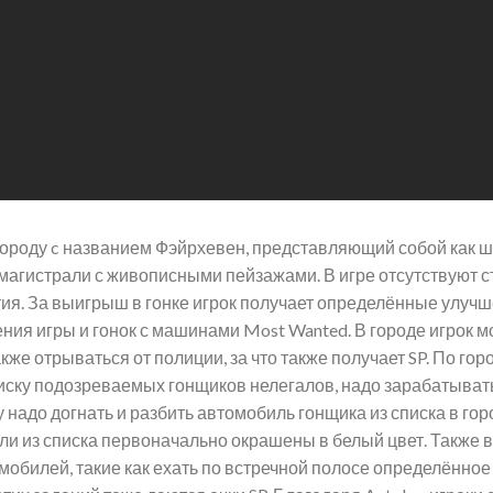
ороду c названием Фэйрхевен, представляющий собой как ши
гистрали с живописными пейзажами. В игре отсутствуют ст
ия. За выигрыш в гонке игрок получает определённые улучш
ения игры и гонок с машинами Most Wanted. В городе игрок 
кже отрываться от полиции, за что также получает SP. По го
иску подозреваемых гонщиков нелегалов, надо зарабатывать
 надо догнать и разбить автомобиль гонщика из списка в горо
ли из списка первоначально окрашены в белый цвет. Также 
мобилей, такие как ехать по встречной полосе определённо