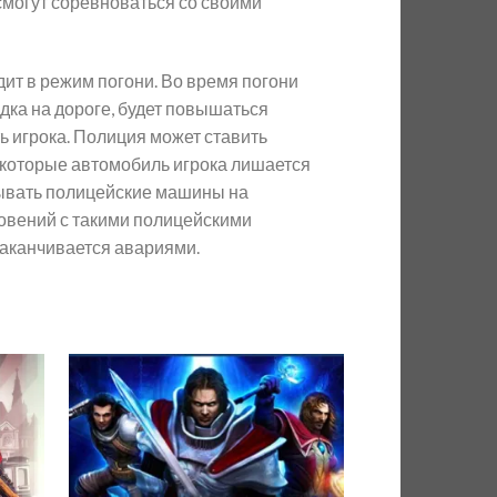
 смогут соревноваться со своими
ит в режим погони. Во время погони
дка на дороге, будет повышаться
ь игрока. Полиция может ставить
 которые автомобиль игрока лишается
сывать полицейские машины на
овений с такими полицейскими
 заканчивается авариями.
d to
Add to
hlist
wishlist