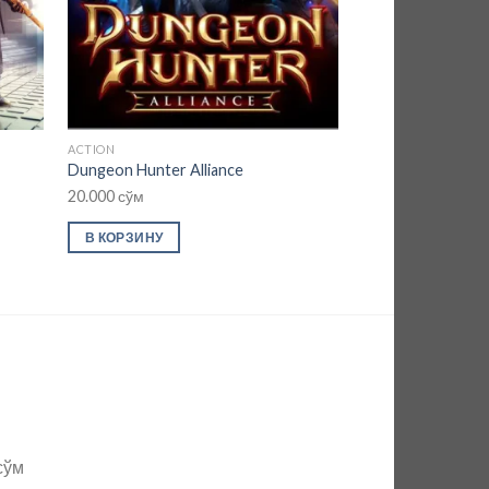
ACTION
FIGHTING
Dungeon Hunter Alliance
BlazBlue Continuu
20.000
сўм
20.000
сўм
В КОРЗИНУ
В КОРЗИНУ
сўм