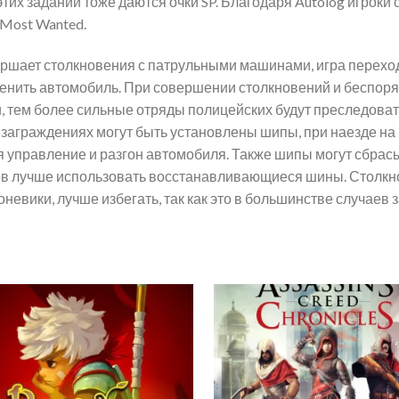
этих заданий тоже даются очки SP. Благодаря Autolog игроки
 Most Wanted.
ершает столкновения с патрульными машинами, игра переход
менить автомобиль. При совершении столкновений и беспоря
и, тем более сильные отряды полицейских будут преследоват
 заграждениях могут быть установлены шипы, при наезде на
я управление и разгон автомобиля. Также шипы могут сбра
пов лучше использовать восстанавливающиеся шины. Столкн
невики, лучше избегать, так как это в большинстве случаев
Add to
Ad
wishlist
wis