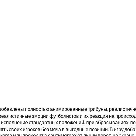
 добавлены полностью анимированные трибуны, реалистично
 реалистичные эмоции футболистов и их реакция на происхо
 исполнение стандартных положений: при вбрасываниях, по
ять своих игроков без мяча в выгодные позиции
. В игру доб
огда мяч проходит в сантиметрах от линии ворот, на экране