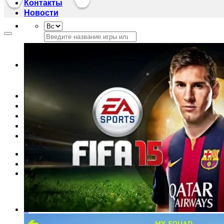
Контакты
Новости
Искать:
Искать:
Главная
Магазин
Акции
Контакты
Новости
Вход
Корзина /
0
сўм
0
Корзина пуста.
0