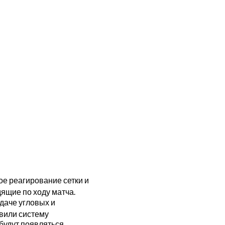
е реагирование сетки и
дящие по ходу матча
.
даче угловых и
авили систему
 будут появляться