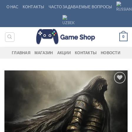
Skip
О НАС
КОНТАКТЫ
ЧАСТО ЗАДАВАЕМЫЕ ВОПРОСЫ
to
content
0
ГЛАВНАЯ
МАГАЗИН
АКЦИИ
КОНТАКТЫ
НОВОСТИ
Add to
wishlist