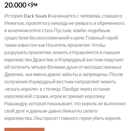
20.000
сўм
История
Dark Souls II
начинается с человека, ставшего
Нежитью, проклятого никогда не умирать и обреченного
в конечном итоге стать Пустым, зомби-подобным
существом без воспоминаний и цели. Главный герой
также известен как Носитель проклятия. Чтобы
разрушить проклятие, нежить отправляется в павшее
королевство Дранглик, и Изумрудный вестник поручает
ей получить четыре Великие души от могущественных
Древних, чьи имена давно забыты и запрещены. После
получения Изумрудный вестник направляет нежить
«искать короля» в столицу. Пройдя через останки
королевской стражи, игрок встречает королеву
Нашандру, которая показывает, что король не выполнил
свой долг и давным-давно бежал из своего
королевства. Она просит главного героя убить короля.