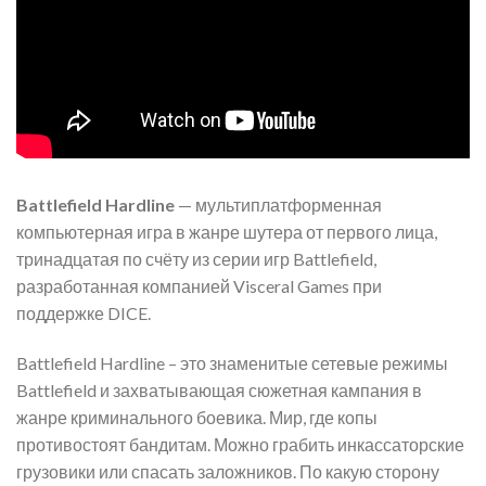
Battlefield Hardline
— мультиплатформенная
компьютерная игра в жанре шутера от первого лица,
тринадцатая по счёту из серии игр Battlefield,
разработанная компанией Visceral Games при
поддержке DICE.
Battlefield Hardline – это знаменитые сетевые режимы
Battlefield и захватывающая сюжетная кампания в
жанре криминального боевика. Мир, где копы
противостоят бандитам. Можно грабить инкассаторские
грузовики или спасать заложников. По какую сторону