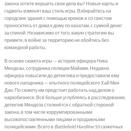
закона хотите вершить свои дела вы? Новые карты и
гаджеты изменят ваш стиль игры. Взбирайтесь на
городские здания с помощью крюков и со свистом
проноситесь от дома к дому по канатам, с сумкой денег
за спиной. Независимо от того, какую стратегию вы
примите, в войне за территорию не обойтись без
командной работы.
В основе сюжета игры — история офицера Ника
Мендозы, сотрудника полиции Майами. Недавно
офицера повысили до детектива и предоставили ему
нового напарника — опытного полицейского Хай Мин
Дао. По сюжету им предстоит работать над делом о
наркобизнесе. Всё больше углубляясь в расследование,
детектив Мендоза столкнётся с обратной стороной
закона, в том числе коррумпированными
высокопоставленными лицами и продажными
полицейскими. Всего в
Battlefield Hardline
10 сюжетных