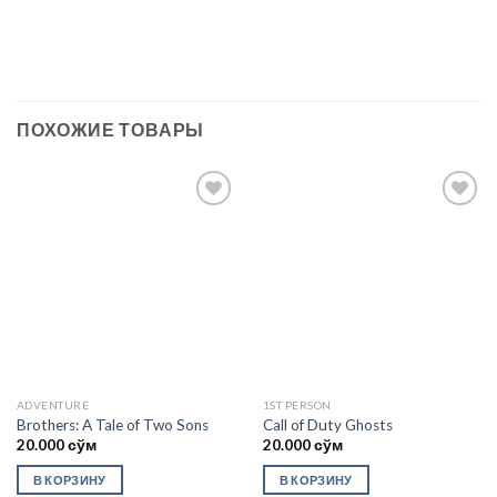
ПОХОЖИЕ ТОВАРЫ
Add to
Add to
wishlist
wishlist
ADVENTURE
1ST PERSON
Brothers: A Tale of Two Sons
Call of Duty Ghosts
20.000
сўм
20.000
сўм
В КОРЗИНУ
В КОРЗИНУ