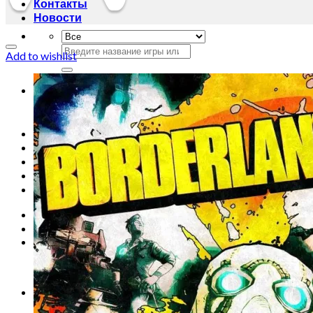
Контакты
Новости
Искать:
Add to wishlist
Искать:
Главная
Магазин
Акции
Контакты
Новости
Вход
Корзина /
0
сўм
0
Корзина пуста.
0